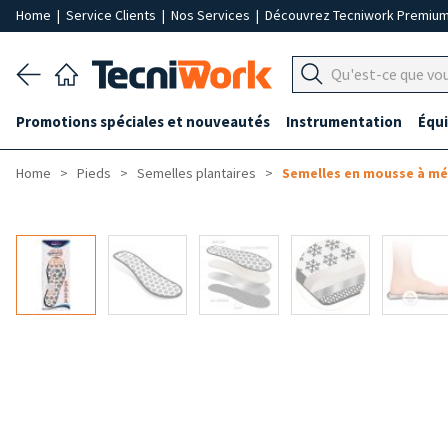
Home
|
Service Clients
|
Nos Services
|
Découvrez Tecniwork Premiu
Promotions spéciales et nouveautés
Instrumentation
Équ
Home
Pieds
Semelles plantaires
Semelles en mousse à m