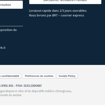
formation
Livraison rapide dans 2/3 jours ouvrables.
Nous livrons par BRT – courrier express
isposition du
k.it
Préférences de cookies
55.8991.801 - P.IVA: 01812000485
gnostiques in vitro et les dispositifs médico-chirurgicaux,
onnels du secteur.