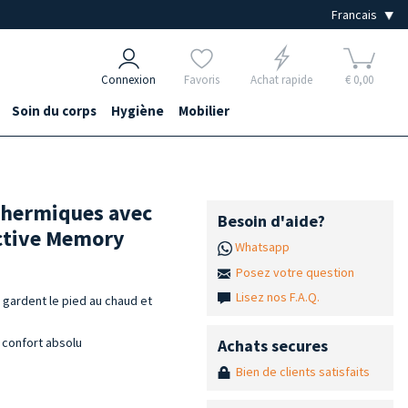
Connexion
Favoris
Achat rapide
€ 0,00
Soin du corps
Hygiène
Mobilier
thermiques avec
Besoin d'aide?
ctive Memory
Whatsapp
Posez votre question
Lisez nos F.A.Q.
gardent le pied au chaud et
 confort absolu
Achats secures
Bien de clients satisfaits