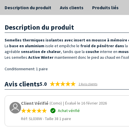
Description du produit
Avis clients
Produits liés
Description du produit
Semelles thermiques isolantes avec insert en mousse à mémoire 
La
base en aluminium
isole et empêche le
froid de pénétrer dans
la
agréable
sensation de chaleur
, tandis que la
couche
interne en
mouss
Les semelles
Active Winter
maintiennent donc le pied au chaud en l'isola
Conditionnement: 1 paire
Avis clients
5.0
2 Avis clients
Client Vérifié
(Como)
|
Évalué le 16 février 2026
Achat vérifié
Réf: SL038W
-
Taille 38 1 paire