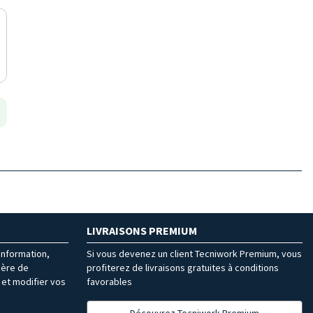
LIVRAISONS PREMIUM
’information,
Si vous devenez un client Tecniwork Premium, vous
ière de
profiterez de livraisons gratuites à conditions
et modifier vos
favorables
Découvrez Tecniwork Premium