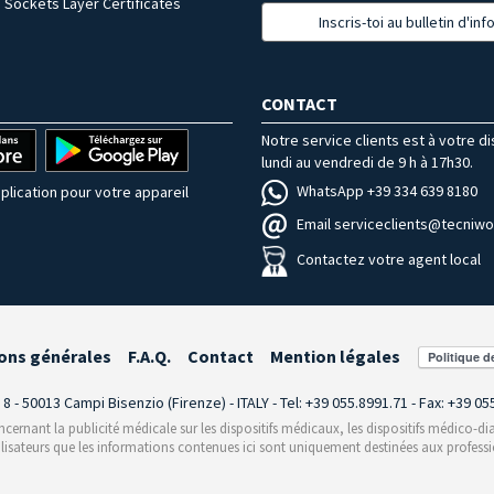
 Sockets Layer Certificates
Inscris-toi au bulletin d'in
CONTACT
Notre service clients est à votre d
lundi au vendredi de 9 h à 17h30.
WhatsApp +39 334 639 8180
plication pour votre appareil
Email serviceclients@tecniwor
Contactez votre agent local
ons générales
F.A.Q.
Contact
Mention légales
i 8 - 50013 Campi Bisenzio (Firenze) - ITALY - Tel: +39 055.8991.71 - Fax: +39 0
rnant la publicité médicale sur les dispositifs médicaux, les dispositifs médico-dia
ilisateurs que les informations contenues ici sont uniquement destinées aux professi