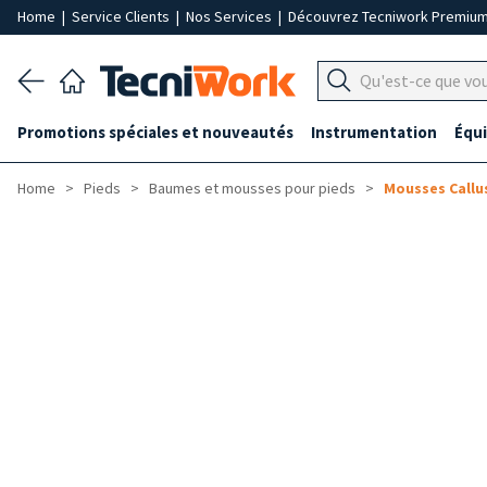
Home
|
Service Clients
|
Nos Services
|
Découvrez Tecniwork Premiu
Promotions spéciales et nouveautés
Instrumentation
Équ
Home
Pieds
Baumes et mousses pour pieds
Mousses Callu