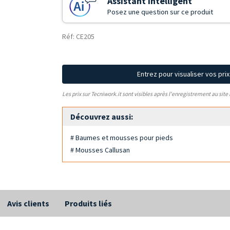
Assistant Intelligent
Posez une question sur ce produit
Réf: CE205
Entrez pour visualiser vos pri
Les prix sur Tecniwork.it sont visibles après l'enregistrement au site
Découvrez aussi:
# Baumes et mousses pour pieds
# Mousses Callusan
Avis clients
Produits liés