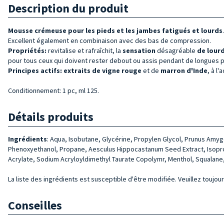
Description du produit
Mousse crémeuse pour les pieds et les jambes fatigués et lourds
.
Excellent également en combinaison avec des bas de compression.
Propriétés:
revitalise et rafraîchit,
la
sensation
désagréable
de lour
pour tous ceux qui doivent rester debout ou assis pendant de longues 
Principes actifs:
extraits de vigne rouge
et de
marron d'Inde
, à l
Conditionnement: 1 pc, ml 125.
Détails produits
Ingrédients
: Aqua, Isobutane, Glycérine, Propylen Glycol, Prunus Amygd
Phenoxyethanol, Propane, Aesculus Hippocastanum Seed Extract, Isoprop
Acrylate, Sodium Acryloyldimethyl Taurate Copolymr, Menthol, Squalane, 
La liste des ingrédients est susceptible d'être modifiée. Veuillez toujour
Conseilles