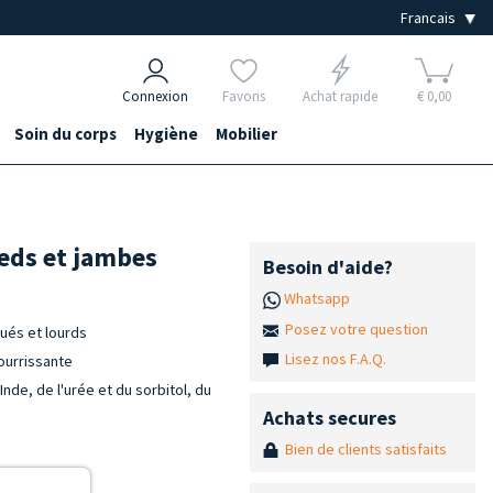
Connexion
Favoris
Achat rapide
€ 0,00
Soin du corps
Hygiène
Mobilier
ieds et jambes
Besoin d'aide?
Whatsapp
Posez votre question
ués et lourds
Lisez nos F.A.Q.
nourrissante
nde, de l'urée et du sorbitol, du
Achats secures
Bien de clients satisfaits