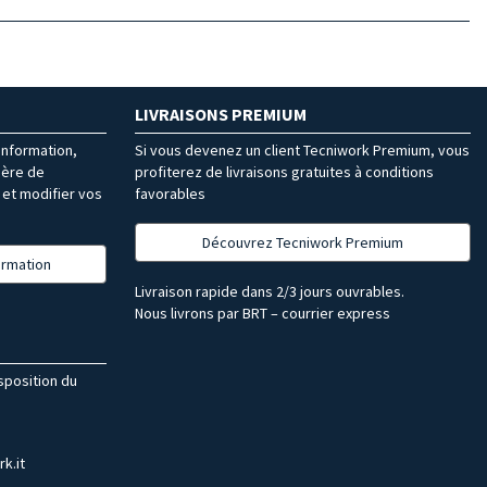
LIVRAISONS PREMIUM
’information,
Si vous devenez un client Tecniwork Premium, vous
ière de
profiterez de livraisons gratuites à conditions
et modifier vos
favorables
Découvrez Tecniwork Premium
formation
Livraison rapide dans 2/3 jours ouvrables.
Nous livrons par BRT – courrier express
isposition du
k.it