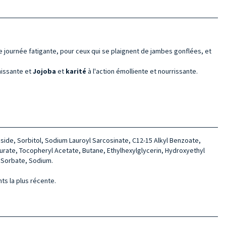
e journée fatigante, pour ceux qui se plaignent de jambes gonflées, et
chissante et
Jojoba
et
karité
à l'action émolliente et nourrissante.
oside, Sorbitol, Sodium Lauroyl Sarcosinate, C12-15 Alkyl Benzoate,
rate, Tocopheryl Acetate, Butane, Ethylhexylglycerin, Hydroxyethyl
m Sorbate, Sodium.
nts la plus récente.