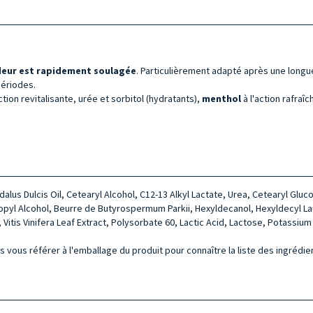
deur est rapidement soulagée
. Particulièrement adapté après une longu
périodes.
'action revitalisante, urée et sorbitol (hydratants),
menthol
à l'action rafraî
alus Dulcis Oil, Cetearyl Alcohol, C12-13 Alkyl Lactate, Urea, Cetearyl Gluc
yl Alcohol, Beurre de Butyrospermum Parkii, Hexyldecanol, Hexyldecyl Lau
Vitis Vinifera Leaf Extract, Polysorbate 60, Lactic Acid, Lactose, Potassiu
s vous référer à l'emballage du produit pour connaître la liste des ingrédie