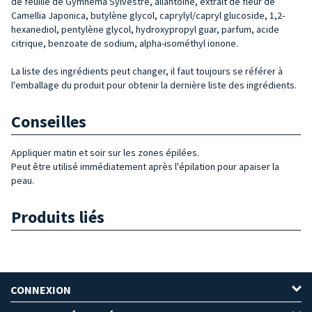
de feuille de Gymnema Sylvestre, allantoïne, extrait de fleur de
Camellia Japonica, butylène glycol, caprylyl/capryl glucoside, 1,2-
hexanediol, pentylène glycol, hydroxypropyl guar, parfum, acide
citrique, benzoate de sodium, alpha-isométhyl ionone.
La liste des ingrédients peut changer, il faut toujours se référer à
l'emballage du produit pour obtenir la dernière liste des ingrédients.
Conseilles
Appliquer matin et soir sur les zones épilées.
Peut être utilisé immédiatement après l'épilation pour apaiser la
peau.
Produits liés
CONNEXION