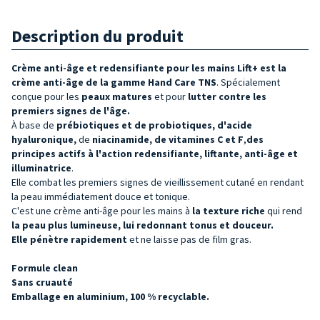
Description du produit
Crème anti-âge et redensifiante pour les mains Lift+ est
la
crème
anti-âge de la
gamme Hand Care TNS
. Spécialement
conçue pour les
peaux
matures
et pour
lutter contre les
premiers signes de l'âge.
À base de
prébiotiques et de probiotiques, d'acide
hyaluronique,
de
niacinamide, de vitamines C et F
,
des
principes
actifs
à
l'action redensifiante, liftante, anti-âge et
illuminatrice
.
Elle combat les premiers signes de vieillissement cutané en rendant
la peau immédiatement douce et tonique.
C'est une crème anti-âge pour les mains à
la texture riche
qui rend
la peau plus lumineuse, lui redonnant tonus et douceur.
Elle pénètre rapidement
et ne laisse pas de film gras.
Formule clean
Sans cruauté
Emballage en aluminium, 100 % recyclable.