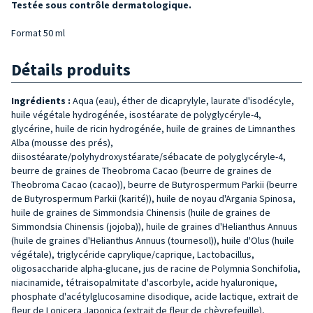
Testée sous contrôle dermatologique.
Format 50 ml
Détails produits
Ingrédients :
Aqua (eau), éther de dicaprylyle, laurate d'isodécyle,
huile végétale hydrogénée, isostéarate de polyglycéryle-4,
glycérine, huile de ricin hydrogénée, huile de graines de Limnanthes
Alba (mousse des prés),
diisostéarate/polyhydroxystéarate/sébacate de polyglycéryle-4,
beurre de graines de Theobroma Cacao (beurre de graines de
Theobroma Cacao (cacao)), beurre de Butyrospermum Parkii (beurre
de Butyrospermum Parkii (karité)), huile de noyau d'Argania Spinosa,
huile de graines de Simmondsia Chinensis (huile de graines de
Simmondsia Chinensis (jojoba)), huile de graines d'Helianthus Annuus
(huile de graines d'Helianthus Annuus (tournesol)), huile d'Olus (huile
végétale), triglycéride caprylique/caprique, Lactobacillus,
oligosaccharide alpha-glucane, jus de racine de Polymnia Sonchifolia,
niacinamide, tétraisopalmitate d'ascorbyle, acide hyaluronique,
phosphate d'acétylglucosamine disodique, acide lactique, extrait de
fleur de Lonicera Japonica (extrait de fleur de chèvrefeuille),