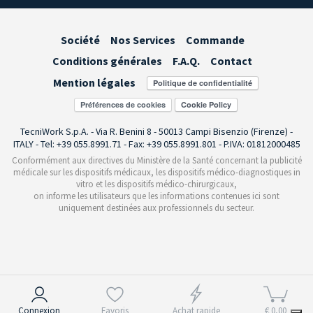
Société
Nos Services
Commande
Conditions générales
F.A.Q.
Contact
Mention légales
Préférences de cookies
TecniWork S.p.A. - Via R. Benini 8 - 50013 Campi Bisenzio (Firenze) -
ITALY - Tel: +39 055.8991.71 - Fax: +39 055.8991.801 - P.IVA: 01812000485
Conformément aux directives du Ministère de la Santé concernant la publicité
médicale sur les dispositifs médicaux, les dispositifs médico-diagnostiques in
vitro et les dispositifs médico-chirurgicaux,
on informe les utilisateurs que les informations contenues ici sont
uniquement destinées aux professionnels du secteur.
Notification lors de la collecte
Connexion
Favoris
Achat rapide
€ 0,00