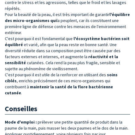
contre le stress et les agressions, telles que le froid et les lavages
répétés.
Pour la beauté de la peau, il est très important de garantir
l'équilibre
des micro-organismes qui
la peuplent, car ils constituent une
première ligne de défense contre les menaces de l'environnement
extérieur.
C'est pourquoi il est fondamental que
l'écosystème bactérien soit
équilibré
et varié, afin que la peau reste en bonne santé. Une
diversité réduite dans sa composition peut être causée par des
facteurs externes et internes, et augmente la
réactivité et la
sensibilité
cutanées. Cela rend la peau plus fragile, sensible et
sujette au phénomène de vieillissement.
C'est pourquoi il est utile de la renforcer en utilisant des
soins
ciblés
, enrichis précisément de ces micro-organismes qui
contribuent à
maintenir la santé de la flore bactérienne
cutanée
.
Conseilles
Mode d'emploi :
prélever une petite quantité de produit dans la
paume de la main, puis masser les deux paumes et le dos de la main.
Appliquer quotidiennement, voire plusieurs fois par jour.