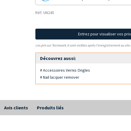
Réf: UN245
Entrez pour visualiser vos pri
Les prix sur Tecniwork.it sont visibles après l'enregistrement au site
Découvrez aussi:
# Accessoires Vernis Ongles
# Nail lacquer remover
Avis clients
Produits liés