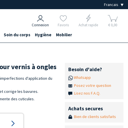
Connexion
Favoris
Achat rapide
€ 0,00
Soin du corps
Hygiène
Mobilier
our vernis à ongles
Besoin d'aide?
Whatsapp
 imperfections d'application du
Posez votre question
et corrige les bavures.
Lisez nos F.A.Q.
anente des cuticules.
Achats secures
Bien de clients satisfaits