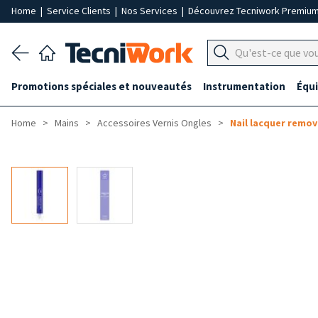
Home
|
Service Clients
|
Nos Services
|
Découvrez Tecniwork Premiu
Promotions spéciales et nouveautés
Instrumentation
Équ
Home
Mains
Accessoires Vernis Ongles
Nail lacquer remov