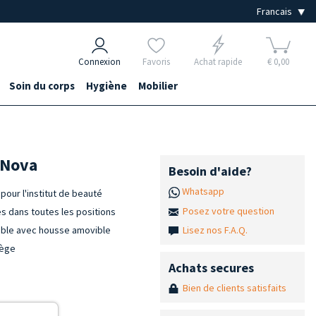
Connexion
Favoris
Achat rapide
€ 0,00
Soin du corps
Hygiène
Mobilier
 Nova
Besoin d'aide?
Whatsapp
 pour l'institut de beauté
Posez votre question
es dans toutes les positions
Lisez nos F.A.Q.
vible avec housse amovible
iège
Achats secures
Bien de clients satisfaits