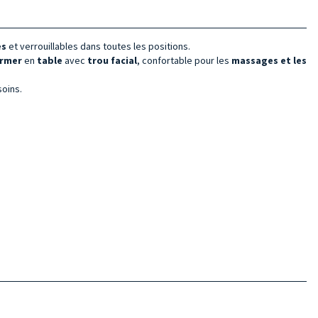
es
et verrouillables dans toutes les positions.
ormer
en
table
avec
trou facial
, confortable pour les
massages et les
soins.