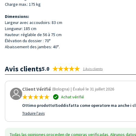
Charge max.: 175 kg
Dimensions:
Largeur avec accoudoirs: 83 cm
Longueur: 185 cm
Hauteur: réglable de 56 à 75 cm
Élévation du dossier : 70°
Abaissement des jambes: 40°.
Avis clients
5.0
1 Avis clients
Client Vérifié
(Bologna)
|
Évalué le 31 juillet 2026
Achat vérifié
Ottimo prodotto!Soddisfatta come operatore ma anche i cli
Traduire l'avis
Todas las opiniones proceden de compras verificadas. Algunos datos