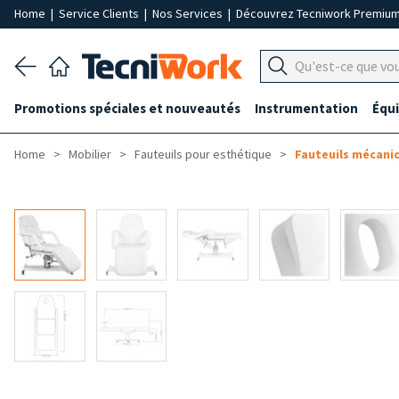
Home
|
Service Clients
|
Nos Services
|
Découvrez Tecniwork Premiu
Promotions spéciales et nouveautés
Instrumentation
Équ
Home
Mobilier
Fauteuils pour esthétique
Fauteuils mécani