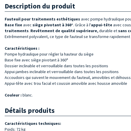
Description du produit
Fauteuil pour traitements esthétiques
avec pompe hydraulique pour
Base fixe
avec
siège pivotant à
360°
. Grâce à l'
appui-tête
avec cous
traitements
.
Revêtement de
qualité supérieure,
durable et
sans c
Extrêmement polyvalent, ce type de fauteuil se transforme rapidement en 
Caractéristiques :
Pompe hydraulique pour régler la hauteur du siège
Base fixe avec siège pivotant à 360°
Dossier inclinable et verrouillable dans toutes les positions
Appui-jambes inclinable et verrouillable dans toutes les positions
Accoudoirs qui suivent le mouvement du fauteuil, amovibles et déhous
Appui-tête avec trou facial et coussin amovible avec housse amovible
Couleur :
blanc.
Détails produits
Caractéristiques techniques:
Poids: 72 kg