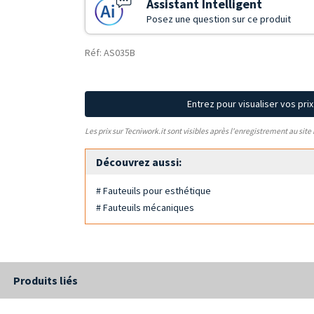
Assistant Intelligent
Posez une question sur ce produit
Réf: AS035B
Entrez pour visualiser vos pri
Les prix sur Tecniwork.it sont visibles après l'enregistrement au site
Découvrez aussi:
# Fauteuils pour esthétique
# Fauteuils mécaniques
Produits liés