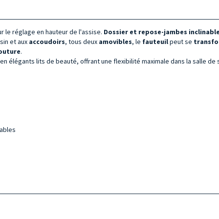
 le réglage en hauteur de l'assise.
Dossier et repose-jambes inclinabl
sin et aux
accoudoirs
, tous deux
amovibles
, le
fauteuil
peut se
transf
outure
.
élégants lits de beauté, offrant une flexibilité maximale dans la salle de 
sables