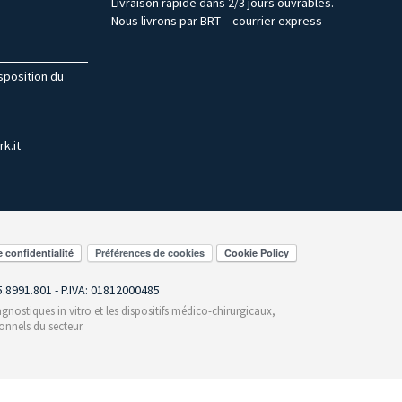
Livraison rapide dans 2/3 jours ouvrables.
Nous livrons par BRT – courrier express
isposition du
k.it
Préférences de cookies
55.8991.801 - P.IVA: 01812000485
gnostiques in vitro et les dispositifs médico-chirurgicaux,
onnels du secteur.