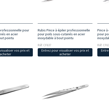
professionnelle pour
Rubis Pince à épiler professionnelle
Pince à 
anés en acier
pour poils sous-cutanés en acier
pour po
out pointu
inoxydable à bout pointu
inoxyda
Réf: CF637
Réf: CF6
isualiser vos prix et
Entrez pour visualiser vos prix et
Entre
acheter
acheter