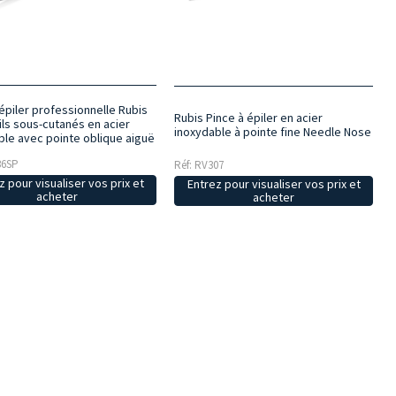
épiler professionnelle Rubis
Rubis Pince à épiler en acier
ils sous-cutanés en acier
inoxydable à pointe fine Needle Nose
ble avec pointe oblique aiguë
36SP
Réf: RV307
z pour visualiser vos prix et
Entrez pour visualiser vos prix et
acheter
acheter