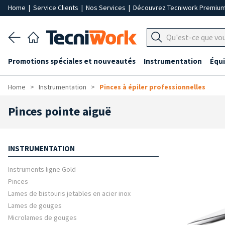
Home
|
Service Clients
|
Nos Services
|
Découvrez Tecniwork Premiu
Promotions spéciales et nouveautés
Instrumentation
Équ
Home
Instrumentation
Pinces à épiler professionnelles
Pinces pointe aiguë
INSTRUMENTATION
Instruments ligne Gold
Pinces
Lames de bistouris jetables en acier inox
Lames de gouges
Microlames de gouges