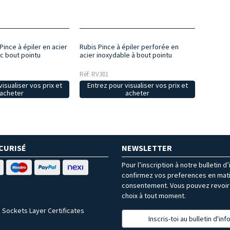
Pince à épiler en acier
Rubis Pince à épiler perforée en
c bout pointu
acier inoxydable à bout pointu
Réf: RV301
isualiser vos prix et
Entrez pour visualiser vos prix et
acheter
acheter
CURISÉ
NEWSLETTER
Pour l’inscription à notre bulletin d
confirmez vos preferences en mat
consentement. Vous pouvez revoir 
choix à tout moment.
 Sockets Layer Certificates
Inscris-toi au bulletin d'in