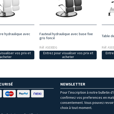
ure hydraulique avec
Fauteuil hydraulique avec base fixe
Table d
gris foncé
Réf: AS030DG
Réf: AS0
isualiser vos prix et
Entrez pour visualiser vos prix et
Entre
acheter
acheter
CURISÉ
NEWSLETTER
Pour l’inscription à notre bulletin d
confirmez vos preferences en mat
consentement. Vous pouvez revoir 
choix à tout moment.