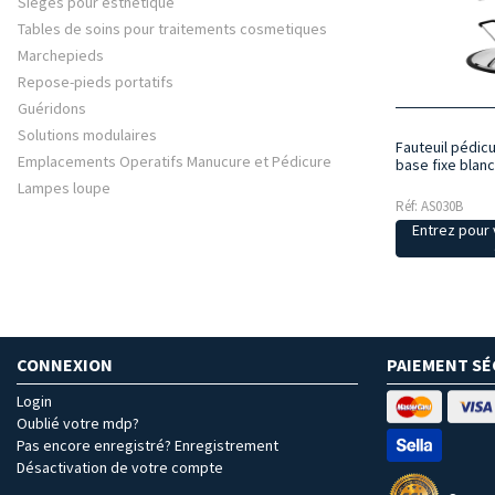
Sièges pour esthétique
Tables de soins pour traitements cosmetiques
Marchepieds
Repose-pieds portatifs
Guéridons
Solutions modulaires
Fauteuil pédic
Emplacements Operatifs Manucure et Pédicure
base fixe blanc
Lampes loupe
Réf: AS030B
Entrez pour v
CONNEXION
PAIEMENT SÉ
Login
Oublié votre mdp?
Pas encore enregistré? Enregistrement
Désactivation de votre compte