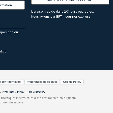
formation
Livraison rapide dans 2/3 jours ouvrables.
Nous livrons par BRT – courrier express
isposition du
k.it
Préférences de cookies
55.8991.801 - P.IVA: 01812000485
gnostiques in vitro et les dispositifs médico-chirurgicaux,
onnels du secteur.