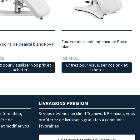
Fauteuil inclinable mécanique Baiko
e soins de beauté blanc Nova
blanc
35B
Réf: AM925
z pour visualiser vos prix et
Entrez pour visualiser vos prix et
acheter
acheter
LIVRAISONS PREMIUM
’information,
Si vous devenez un client Tecniwork Premium, vous
ière de
profiterez de livraisons gratuites à conditions
et modifier vos
favorables
Découvrez Tecniwork Premium