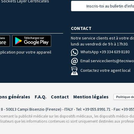
 Sockets Layer Certificates
Inscris-toi au bulletin d'in
CONTACT
Notre service clients est à votre d
lundi au vendredi de 9 h à 17h30.
WhatsApp +39 334 639 8180
plication pour votre appareil
Email serviceclients@tecniwor
Contactez votre agent local
ons générales
F.A.Q.
Contact
Mention légales
i 8 - 50013 Campi Bisenzio (Firenze) - ITALY - Tel: +39 055.8991.71 - Fax: +39 0
rnant la publicité médicale sur les dispositifs médicaux, les dispositifs médico-dia
ilisateurs que les informations contenues ici sont uniquement destinées aux professi