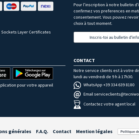
Pour l’inscription à notre bulletin d
confirmez vos preferences en mat
consentement. Vous pouvez revoir 
choix à tout moment.
 Sockets Layer Certificates
Inscris-toi au bulletin d'in
CONTACT
Notre service clients est à votre d
lundi au vendredi de 9 h à 17h30.
WhatsApp +39 334 639 8180
plication pour votre appareil
Email serviceclients@tecniwor
Contactez votre agent local
ons générales
F.A.Q.
Contact
Mention légales