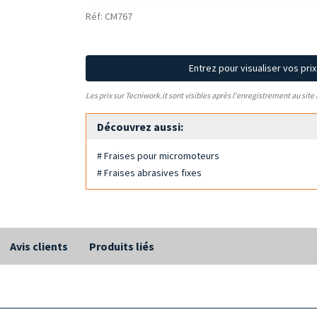
Réf: CM767
Entrez pour visualiser vos pri
Les prix sur Tecniwork.it sont visibles après l'enregistrement au site
Découvrez aussi:
# Fraises pour micromoteurs
# Fraises abrasives fixes
Avis clients
Produits liés