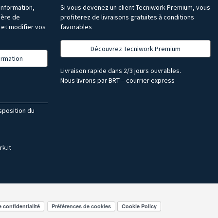
’information,
Si vous devenez un client Tecniwork Premium, vous
ière de
profiterez de livraisons gratuites à conditions
et modifier vos
favorables
Découvrez Tecniwork Premium
formation
Livraison rapide dans 2/3 jours ouvrables.
Nous livrons par BRT – courrier express
isposition du
k.it
Préférences de cookies