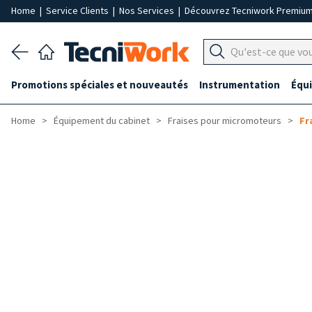
Home
|
Service Clients
|
Nos Services
|
Découvrez Tecniwork Premiu
Promotions spéciales et nouveautés
Instrumentation
Équ
Home
Équipement du cabinet
Fraises pour micromoteurs
Fr