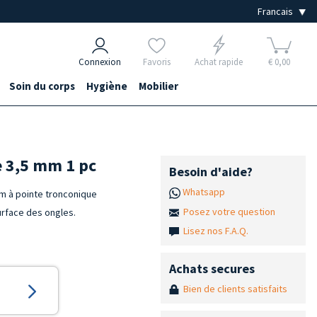
Connexion
Favoris
Achat rapide
€ 0,00
Soin du corps
Hygiène
Mobilier
e 3,5 mm 1 pc
Besoin d'aide?
Whatsapp
um à pointe tronconique
Posez votre question
surface des ongles.
Lisez nos F.A.Q.
Achats secures
Bien de clients satisfaits