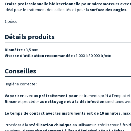
Fraise professionnelle bidirectionnelle pour micromoteurs avec t
Idéal pour le traitement des callosités et pour la
surface des ongles
.
1 pièce
Détails produits
Diamètre :
3,5 mm
Vitesse d'utilisation recommandée :
1.000 à 30.000 tr/min
Conseilles
Hygiène correcte :
Vaporiser
avec un
prétraitement pour
instruments prêt à l'emploi e
Rincer
et procéder au
nettoyage et à la désinfection
simultanés avec
Le temps de contact avec les instruments est de 10 minutes, max
Procéder à la
stérilisation chimique
en utilisant un stérilisateur à fro
chimique,
rincer abondamment à l'eau déminéralisée et sécher
.