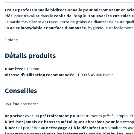
Fraise professionnelle bidirectionnelle pour micromoteur en aci
Idéal pour travailler dans le
replis de l'ongle, soulever les cuticules 
La partie travaillante est recouverte de grains de diamant de haute qual
En
acier inoxydable et surface diamantée
, hygiénique et facilement
1 pièce
Détails produits
Diamètre :
1,8 mm
Vitesse d'utilisation recommandée :
1.000 à 45.000 tr/min
Conseilles
Hygiène correcte :
Vaporiser
avec un
prétraitement pour
instruments prêt à l'emploi e
N'utilisez jamais de brosses métalliques abrasives pour le netto
Rincer
et procéder au
nettoyage et à la désinfection
simultanés avec
Le temps de contact avec les instruments est de 10 minutes, max