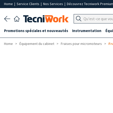
Home
|
Service Clients
|
Nos Services
|
Découvrez Tecniwork Premiu
Promotions spéciales et nouveautés
Instrumentation
Équ
Home
Équipement du cabinet
Fraises pour micromoteurs
Fr