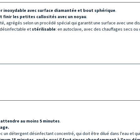
er inoxydable avec surface diamantée et bout sphérique
.
et finir les petites callosités avec un
noyau
.
ité, agrégés selon un procédé spécial qui garantit une surface avec une dis
 désinfectable et
stérilisable
: en autoclave, avec des chauffages secs ou 
t
attendre au moins 5 minutes
.
yage.
 un détergent désinfectant concentré, qui doit être dilué dans l'eau et qui 
imum 15 minutes, après quoi il faut rincer abondamment à l'eau démi