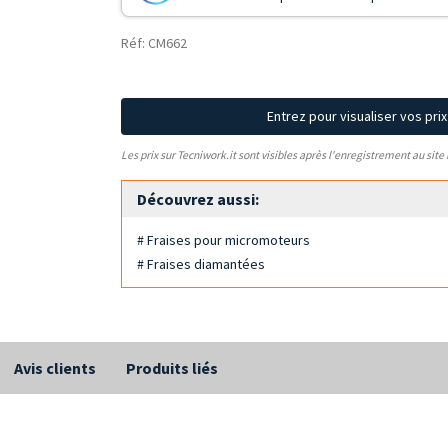
Réf: CM662
Entrez pour visualiser vos pri
Les prix sur Tecniwork.it sont visibles après l'enregistrement au site
Découvrez aussi:
# Fraises pour micromoteurs
# Fraises diamantées
Avis clients
Produits liés