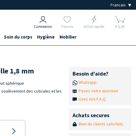
Connexion
Favoris
Achat rapide
€ 0,00
Soin du corps
Hygiène
Mobilier
lle 1,8 mm
Besoin d'aide?
Whatsapp
out sphérique
Posez votre question
le soulèvement des cuticules et les
Lisez nos F.A.Q.
Achats secures
Bien de clients satisfaits