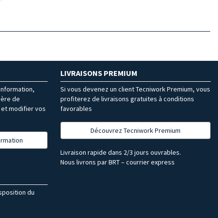
LIVRAISONS PREMIUM
’information,
Si vous devenez un client Tecniwork Premium, vous
ière de
profiterez de livraisons gratuites à conditions
et modifier vos
favorables
Découvrez Tecniwork Premium
formation
Livraison rapide dans 2/3 jours ouvrables.
Nous livrons par BRT – courrier express
isposition du