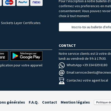
Pour l’inscription à notre bulletin d
confirmez vos preferences en mat
consentement. Vous pouvez revoir 
choix à tout moment.
 Sockets Layer Certificates
Inscris-toi au bulletin d'in
CONTACT
Notre service clients est à votre d
lundi au vendredi de 9 h à 17h30.
WhatsApp +39 334 639 8180
plication pour votre appareil
Email serviceclients@tecniwor
Contactez votre agent local
ons générales
F.A.Q.
Contact
Mention légales