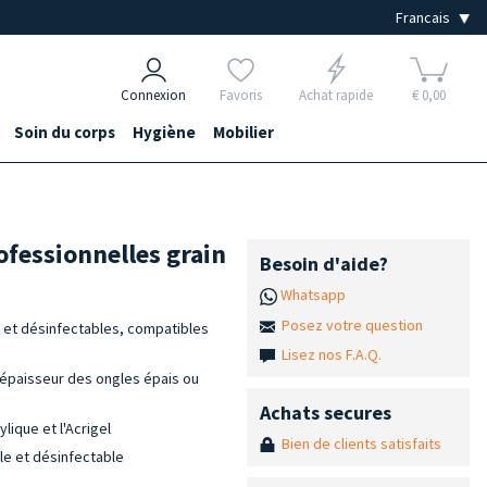
Connexion
Favoris
Achat rapide
€ 0,00
Soin du corps
Hygiène
Mobilier
ofessionnelles grain
Besoin d'aide?
Whatsapp
Posez votre question
 et désinfectables, compatibles
Lisez nos F.A.Q.
l'épaisseur des ongles épais ou
Achats secures
ylique et l'Acrigel
Bien de clients satisfaits
e et désinfectable