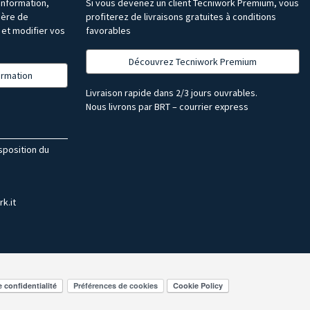
’information,
Si vous devenez un client Tecniwork Premium, vous
ière de
profiterez de livraisons gratuites à conditions
et modifier vos
favorables
Découvrez Tecniwork Premium
formation
Livraison rapide dans 2/3 jours ouvrables.
Nous livrons par BRT – courrier express
isposition du
k.it
Préférences de cookies