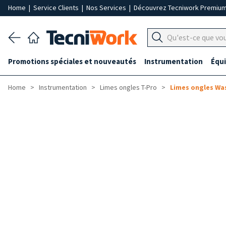
Home
|
Service Clients
|
Nos Services
|
Découvrez Tecniwork Premiu
Promotions spéciales et nouveautés
Instrumentation
Équ
Home
Instrumentation
Limes ongles T-Pro
Limes ongles Wa