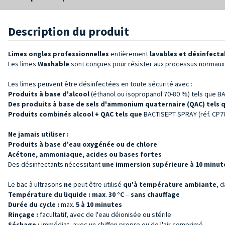
Description du produit
Limes ongles professionnelles
entièrement
lavables et désinfecta
Les limes
Washable
sont conçues pour résister aux processus normaux 
Les limes peuvent être désinfectées en toute sécurité avec :
Produits à base d'alcool
(éthanol ou isopropanol 70-80 %) tels que B
Des produits à base de sels d'ammonium quaternaire (QAC) tels 
Produits combinés alcool + QAC tels que
BACTISEPT SPRAY (réf. CP7
Ne jamais utiliser :
Produits à base
d'eau oxygénée ou de chlore
Acétone, ammoniaque, acides ou bases fortes
Des désinfectants nécessitant
une immersion supérieure à 10 minut
Le bac à ultrasons
ne
peut être utilisé
qu'à température ambiante
, 
Température du liquide :
max
.
30 °C
–
sans chauffage
Durée du cycle :
max.
5 à 10 minutes
Rinçage :
facultatif, avec de l'eau déionisée ou stérile
Séchage :
immédiat, avec un chiffon propre ou de l'air comprimé