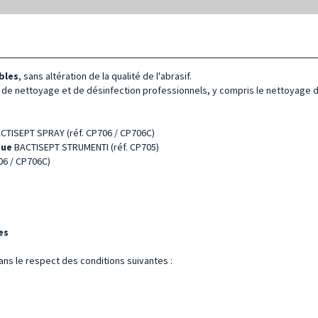
bles
, sans altération de la qualité de l'abrasif.
de nettoyage et de désinfection professionnels, y compris le nettoyage da
ACTISEPT SPRAY (réf. CP706 / CP706C)
que
BACTISEPT STRUMENTI (réf. CP705)
06 / CP706C)
es
dans le respect des conditions suivantes :