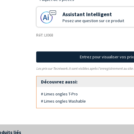
Assistant Intelligent
Posez une question sur ce produit
Réf: LI068
Entrez pour visualiser vos pri
Les prix sur Tecniwork.it sont visibles après l'enregistrement au site
Découvrez aussi:
# Limes ongles T-Pro
# Limes ongles Washable
oduits liés