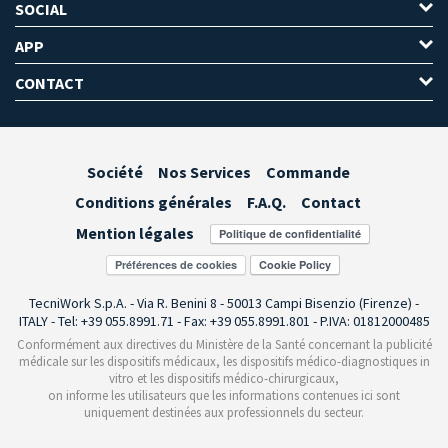
SOCIAL
APP
CONTACT
Société
Nos Services
Commande
Conditions générales
F.A.Q.
Contact
Mention légales
Préférences de cookies
TecniWork S.p.A. - Via R. Benini 8 - 50013 Campi Bisenzio (Firenze) -
ITALY - Tel: +39 055.8991.71 - Fax: +39 055.8991.801 - P.IVA: 01812000485
Conformément aux directives du Ministère de la Santé concernant la publicité
médicale sur les dispositifs médicaux, les dispositifs médico-diagnostiques in
vitro et les dispositifs médico-chirurgicaux,
on informe les utilisateurs que les informations contenues ici sont
uniquement destinées aux professionnels du secteur.