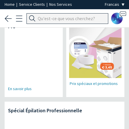
Home
|
Service Clients
|
Nos Services
Ai
Micromoteur Air Power
Spécial Jetable
Pro
Prix spéciaux et promotions
En savoir plus
Spécial Épilation Professionnelle