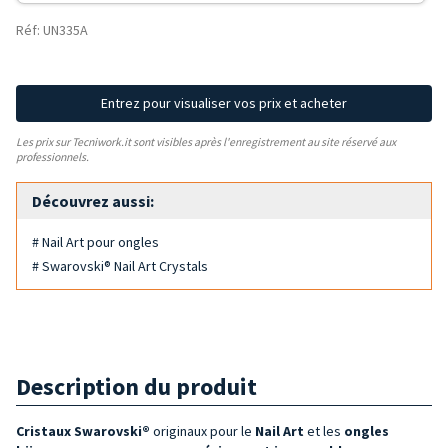
Réf: UN335A
Entrez pour visualiser vos prix et acheter
Les prix sur Tecniwork.it sont visibles après l'enregistrement au site réservé aux
professionnels.
Découvrez aussi:
# Nail Art pour ongles
# Swarovski® Nail Art Crystals
Description du produit
Cristaux Swarovski®
originaux pour le
Nail Art
et les
ongles