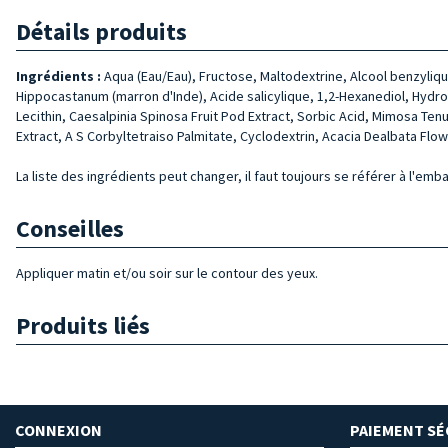
Détails produits
Ingrédients :
Aqua (Eau/Eau), Fructose, Maltodextrine, Alcool benzyliqu
Hippocastanum (marron d'Inde), Acide salicylique, 1,2-Hexanediol, Hyd
Lecithin, Caesalpinia Spinosa Fruit Pod Extract, Sorbic Acid, Mimosa Ten
Extract, A S Corbyltetraiso Palmitate, Cyclodextrin, Acacia Dealbata Flo
La liste des ingrédients peut changer, il faut toujours se référer à l'emb
Conseilles
Appliquer matin et/ou soir sur le contour des yeux.
Produits liés
CONNEXION
PAIEMENT SÉ