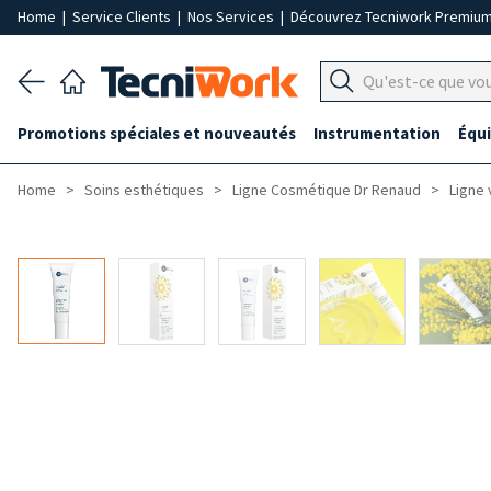
Home
|
Service Clients
|
Nos Services
|
Découvrez Tecniwork Premiu
Promotions spéciales et nouveautés
Instrumentation
Équ
Home
Soins esthétiques
Ligne Cosmétique Dr Renaud
Ligne 