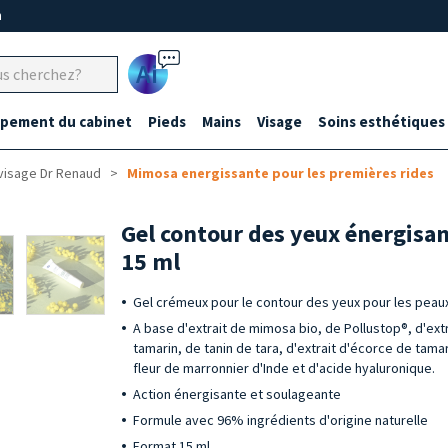
m
Ai
ipement du cabinet
Pieds
Mains
Visage
Soins esthétiques
visage Dr Renaud
Mimosa energissante pour les premières rides
Gel contour des yeux énergisan
15 ml
Gel crémeux pour le contour des yeux pour les peau
A base d'extrait de mimosa bio, de Pollustop®, d'extr
tamarin, de tanin de tara, d'extrait d'écorce de tama
fleur de marronnier d'Inde et d'acide hyaluronique.
Action énergisante et soulageante
Formule avec 96% ingrédients d'origine naturelle
Format 15 ml