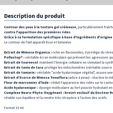
Description du produit
Contour des yeux à la texture gel crémeuse
, particulièrement fraîc
contre l'apparition des premières rides
.
Grâce à sa formulation spécifique à base d'ingrédients d'origine
Le contour de l'œil apparaît lisse et lumineux.
Extrait de Mimosa Organica :
riche en flavonoïdes, il protège du stress
Pollustop® :
véritable écran moléculaire qui prévient les agressions q
Extrait de tournesol
: maintient l'énergie cellulaire en stimulant la sy
Extrait de tanin de tara
: protège les mitochondries (véritable source 
Extrait de tamarin :
véritable "acide hyaluronique végétal", assure une
Extrait d'écorce de Mimosa Tenuiflora
(arbre à peau) : réactive le m
Fleur de marronnier d'Inde :
réduit l'apparence des rides sur le cont
Acide hyaluronique :
éponge moléculaire au fort pouvoir hydratant en
Complexe Neuro-Phyto-Oxygénant :
brevet
exclusif du
Docteur Re
rétablir son équilibre et la rendre très réceptive à l'action des actifs.
Format 15 ml.