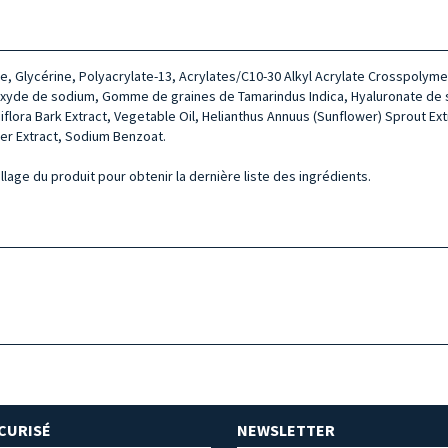
e, Glycérine, Polyacrylate-13, Acrylates/C10-30 Alkyl Acrylate Crosspolymer
roxyde de sodium, Gomme de graines de Tamarindus Indica, Hyaluronate de 
uiflora Bark Extract, Vegetable Oil, Helianthus Annuus (Sunflower) Sprout Ex
wer Extract, Sodium Benzoat.
allage du produit pour obtenir la dernière liste des ingrédients.
CURISÉ
NEWSLETTER