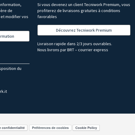
’information,
Si vous devenez un client Tecniwork Premium, vous
ière de
profiterez de livraisons gratuites à conditions
et modifier vos
favorables
Découvrez Tecniwork Premium
formation
Livraison rapide dans 2/3 jours ouvrables.
Nous livrons par BRT – courrier express
isposition du
k.it
Préférences de cookies