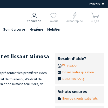
Connexion
Favoris
Achat rapide
€ 0,00
Soin du corps
Hygiène
Mobilier
t et lissant Mimosa
Besoin d'aide?
Whatsapp
Posez votre question
x présentant les premières rides
Lisez nos F.A.Q.
ait de tournesol, d'extrait de
rin et de mimosa tenuiflora, de
Achats secures
Bien de clients satisfaits