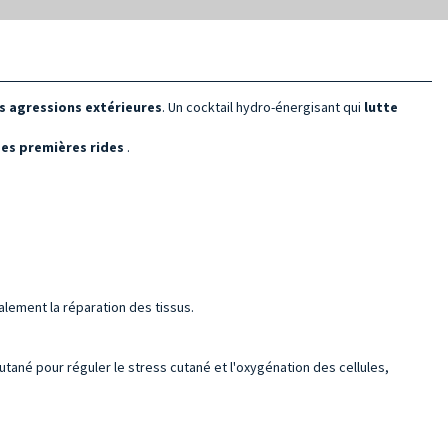
es agressions extérieures
. Un cocktail hydro-énergisant qui
lutte
des premières rides
.
galement la réparation des tissus.
utané pour réguler le stress cutané et l'oxygénation des cellules,