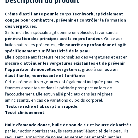
Description du produit
Crème élastifiante pour le corps Tecniwork, spécialement
conçue pour combattre, prévenir et contrôler la formation
des vergetures
.
Sa formulation spéciale agit comme un véhicule, favorisant la
pénétration des principes actifs en profondeur
. Grâce aux
huiles naturelles présentes, elle
nourrit en profondeur et agit
spécifiquement sur l'élasticité de la peau
.
Elle s'oppose aux facteurs responsables des vergetures et est en
mesure d'
atténuer les vergetures existantes et de prévenir
l'apparition de nouvelles vergetures
, grâce à son
action
élastifiante, nourrissante et tonifiante
.
Cette crème anti-vergetures est également indiquée pour les
femmes enceintes et dans la période post-partum lors de
l'accouchement. Elle est un allié précieux dans les régimes
amincissants, en cas de variations du poids corporel.
Texture riche et absorption rapide
.
Testé cliniquement
.
Huile d'amande douce, huile de son de riz et beurre de karité :
par leur action nourrissante, ils restaurent l'élasticité de la peau. Ils
réduisent l'apparition de nouvelles vergetures et atténuent les