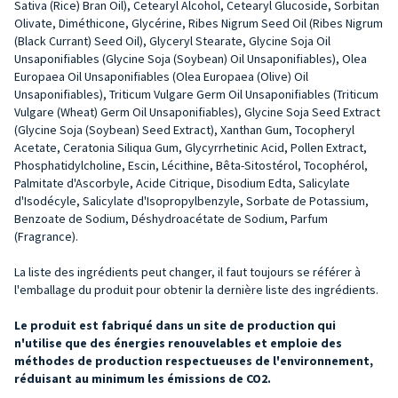
Sativa (Rice) Bran Oil), Cetearyl Alcohol, Cetearyl Glucoside, Sorbitan
Olivate, Diméthicone, Glycérine, Ribes Nigrum Seed Oil (Ribes Nigrum
(Black Currant) Seed Oil), Glyceryl Stearate, Glycine Soja Oil
Unsaponifiables (Glycine Soja (Soybean) Oil Unsaponifiables), Olea
Europaea Oil Unsaponifiables (Olea Europaea (Olive) Oil
Unsaponifiables), Triticum Vulgare Germ Oil Unsaponifiables (Triticum
Vulgare (Wheat) Germ Oil Unsaponifiables), Glycine Soja Seed Extract
(Glycine Soja (Soybean) Seed Extract), Xanthan Gum, Tocopheryl
Acetate, Ceratonia Siliqua Gum, Glycyrrhetinic Acid, Pollen Extract,
Phosphatidylcholine, Escin, Lécithine, Bêta-Sitostérol, Tocophérol,
Palmitate d'Ascorbyle, Acide Citrique, Disodium Edta, Salicylate
d'Isodécyle, Salicylate d'Isopropylbenzyle, Sorbate de Potassium,
Benzoate de Sodium, Déshydroacétate de Sodium, Parfum
(Fragrance).
La liste des ingrédients peut changer, il faut toujours se référer à
l'emballage du produit pour obtenir la dernière liste des ingrédients.
Le produit est fabriqué dans un site de production qui
n'utilise que des énergies renouvelables et emploie des
méthodes de production respectueuses de l'environnement,
réduisant au minimum les émissions de CO2.