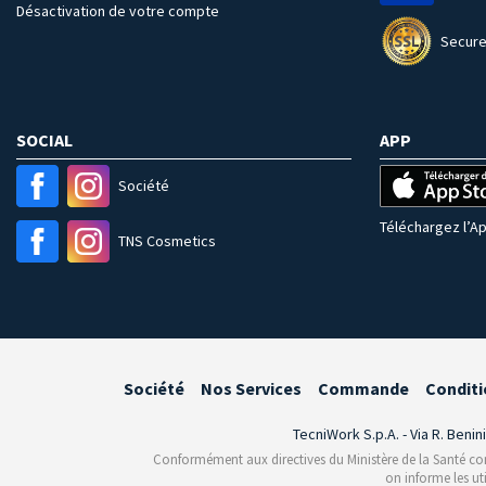
Désactivation de votre compte
Secure
SOCIAL
APP
Société
Téléchargez l’Ap
TNS Cosmetics
Société
Nos Services
Commande
Conditi
TecniWork S.p.A. - Via R. Benin
Conformément aux directives du Ministère de la Santé conce
on informe les ut