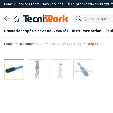
Home
|
Service Clients
|
Nos Services
|
Découvrez Tecniwork Premiu
Promotions spéciales et nouveautés
Instrumentation
Équ
Home
Instrumentation
Instruments abrasifs
Râpes