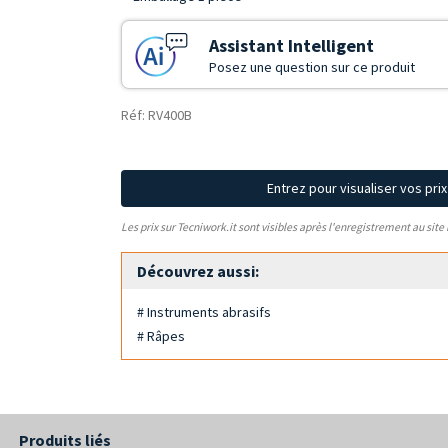
Assistant Intelligent
Posez une question sur ce produit
Réf: RV400B
Entrez pour visualiser vos pri
Les prix sur Tecniwork.it sont visibles après l'enregistrement au site
Découvrez aussi:
# Instruments abrasifs
# Râpes
Produits liés