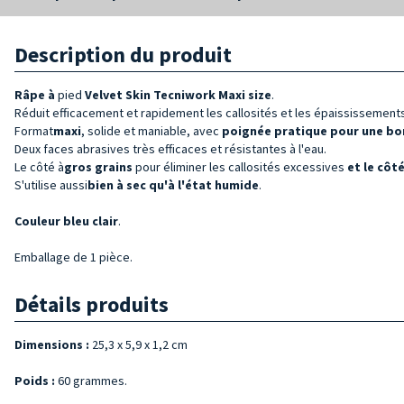
Description du produit
Râpe à
pied
Velvet Skin Tecniwork Maxi size
.
Réduit efficacement et rapidement les callosités et les épaississements
Format
maxi
, solide et maniable, avec
poignée pratique pour une bo
Deux faces abrasives très efficaces et résistantes à l'eau.
Le côté à
gros grains
pour éliminer les callosités excessives
et le côté
S'utilise aussi
bien à sec qu'à l'état humide
.
Couleur bleu clair
.
Emballage de 1 pièce.
Détails produits
Dimensions :
25,3 x 5,9 x 1,2 cm
Poids :
60 grammes.