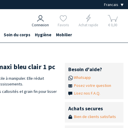
Connexion
Favoris
Achat rapide
€ 0,00
Soin du corps
Hygiène
Mobilier
maxi bleu clair 1 pc
Besoin d'aide?
Whatsapp
le à manipuler. Elle réduit
aississements.
Posez votre question
callosités et grain fin pour lisser
Lisez nos F.A.Q.
Achats secures
Bien de clients satisfaits