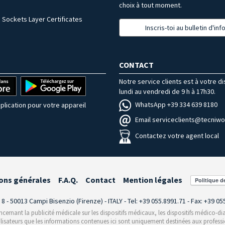
choix à tout moment.
 Sockets Layer Certificates
Inscris-toi au bulletin d'in
CONTACT
Notre service clients est à votre d
lundi au vendredi de 9 h à 17h30.
WhatsApp +39 334 639 8180
plication pour votre appareil
Email serviceclients@tecniwor
Contactez votre agent local
ons générales
F.A.Q.
Contact
Mention légales
i 8 - 50013 Campi Bisenzio (Firenze) - ITALY - Tel: +39 055.8991.71 - Fax: +39 0
rnant la publicité médicale sur les dispositifs médicaux, les dispositifs médico-dia
ilisateurs que les informations contenues ici sont uniquement destinées aux professi