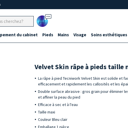
m
Ai
ipement du cabinet
Pieds
Mains
Visage
Soins esthétiques
Velvet Skin râpe à pieds taille 
La râpe à pied Tecniwork Velvet Skin est solide et faci
efficacement et rapidement les callosités et les ép
Double surface abrasive : gros grain pour éliminer les 
et affiner la peau du pied
Efficace à sec et à l'eau
Taille maxi
Couleur Bleu clair
Emballage 1 pièce