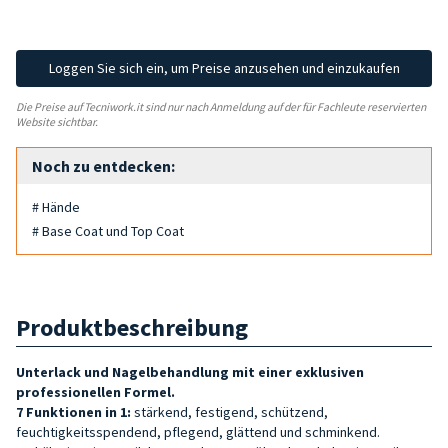
Loggen Sie sich ein, um Preise anzusehen und einzukaufen
Die Preise auf Tecniwork.it sind nur nach Anmeldung auf der für Fachleute reservierten
Website sichtbar.
Noch zu entdecken:
# Hände
# Base Coat und Top Coat
Produktbeschreibung
Unterlack und
Nagelbehandlung mit einer exklusiven
professionellen Formel.
7 Funktionen in 1:
stärkend, festigend, schützend,
feuchtigkeitsspendend, pflegend, glättend und schminkend.