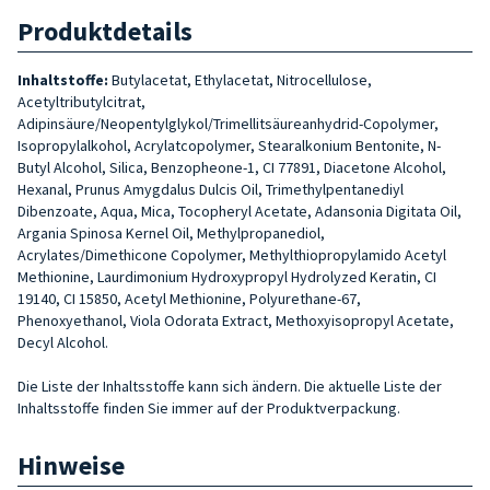
Produktdetails
Inhaltstoffe:
Butylacetat, Ethylacetat, Nitrocellulose,
Acetyltributylcitrat,
Adipinsäure/Neopentylglykol/Trimellitsäureanhydrid-Copolymer,
Isopropylalkohol, Acrylatcopolymer, Stearalkonium Bentonite, N-
Butyl Alcohol, Silica, Benzopheone-1, CI 77891, Diacetone Alcohol,
Hexanal, Prunus Amygdalus Dulcis Oil, Trimethylpentanediyl
Dibenzoate, Aqua, Mica, Tocopheryl Acetate, Adansonia Digitata Oil,
Argania Spinosa Kernel Oil, Methylpropanediol,
Acrylates/Dimethicone Copolymer, Methylthiopropylamido Acetyl
Methionine, Laurdimonium Hydroxypropyl Hydrolyzed Keratin, CI
19140, CI 15850, Acetyl Methionine, Polyurethane-67,
Phenoxyethanol, Viola Odorata Extract, Methoxyisopropyl Acetate,
Decyl Alcohol.
Die Liste der Inhaltsstoffe kann sich ändern. Die aktuelle Liste der
Inhaltsstoffe finden Sie immer auf der Produktverpackung.
Hinweise