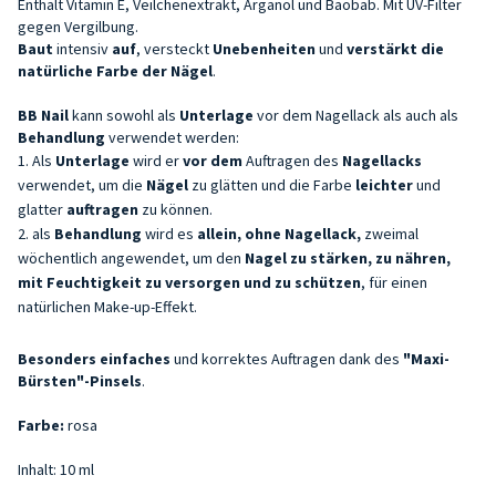
Enthält Vitamin E, Veilchenextrakt, Arganöl und Baobab. Mit UV-Filter
gegen Vergilbung.
Baut
intensiv
auf
, versteckt
Unebe
nheiten
und
verstärkt die
natürliche Farbe der
Nägel
.
BB Nail
kann sowohl als
Unterlage
vor dem Nagellack als auch als
Behandlung
verwendet werden:
Als
Unterlage
wird er
vor dem
Auftragen des
Nagellacks
verwendet, um die
Nägel
zu glätten und die Farbe
leichter
und
glatter
auftragen
zu können.
als
Behandlung
wird es
allein, ohne Nagellack,
zweimal
wöchentlich angewendet, um den
Nagel zu stärken, zu nähren,
mit Feuchtigkeit zu versorgen und zu schützen
, für einen
natürlichen Make-up-Effekt.
Besonders einfaches
und korrektes Auftragen dank des
"Maxi-
Bürsten"-Pinsels
.
Farbe:
rosa
Inhalt: 10 ml