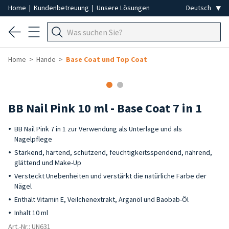
Home
|
Kundenbetreuung
|
Unsere Lösungen
Home
Hände
Base Coat und Top Coat
BB Nail Pink 10 ml - Base Coat 7 in 1
BB Nail Pink 7 in 1 zur Verwendung als Unterlage und als
Nagelpflege
Stärkend, härtend, schützend, feuchtigkeitsspendend, nährend,
glättend und Make-Up
Versteckt Unebenheiten und verstärkt die natürliche Farbe der
Nägel
Enthält Vitamin E, Veilchenextrakt, Arganöl und Baobab-Öl
Inhalt 10 ml
Art.-Nr.: UN631