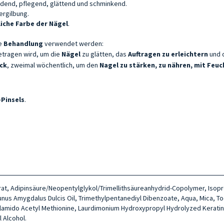
ndend, pflegend, glättend und schminkend.
ergilbung.
liche Farbe der
Nägel
.
he
Behandlung
verwendet werden:
tragen wird, um die
Nägel
zu glätten, das
Auftragen
zu erleichtern
und d
ack
,
zweimal wöchentlich, um den
Nagel zu stärken, zu nähren, mit Feu
-Pinsels
.
lcitrat, Adipinsäure/Neopentylglykol/Trimellithsäureanhydrid-Copolymer, Iso
unus Amygdalus Dulcis Oil, Trimethylpentanediyl Dibenzoate, Aqua, Mica, To
mido Acetyl Methionine, Laurdimonium Hydroxypropyl Hydrolyzed Keratin, C
 Alcohol.