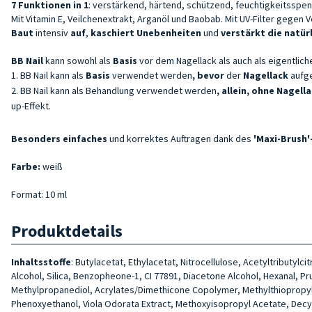
7 Funktionen in 1
: verstärkend, härtend, schützend, feuchtigkeitsspe
Mit Vitamin E, Veilchenextrakt, Arganöl und Baobab. Mit UV-Filter gegen V
Baut
intensiv
auf
,
kaschiert Unebenheiten
und
verstärkt die natür
BB Nail
kann sowohl als
Basis
vor dem Nagellack als auch als eigentlic
BB Nail kann als
Basis
verwendet werden
, bevor
der
Nagellack
aufge
BB Nail kann als Behandlung verwendet werden
,
allein, ohne Nagell
up-Effekt.
Besonders einfaches
und korrektes Auftragen dank des
'Maxi-Brush'
Farbe:
weiß
Format: 10 ml
Produktdetails
Inhaltsstoffe
: Butylacetat, Ethylacetat, Nitrocellulose, Acetyltributy
Alcohol, Silica, Benzopheone-1, CI 77891, Diacetone Alcohol, Hexanal, Pr
Methylpropanediol, Acrylates/Dimethicone Copolymer, Methylthiopropyla
Phenoxyethanol, Viola Odorata Extract, Methoxyisopropyl Acetate, Decyl