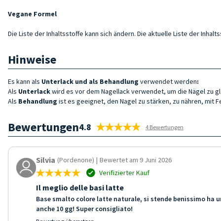
Vegane Formel
Die Liste der Inhaltsstoffe kann sich ändern. Die aktuelle Liste der Inha
Hinweise
Es kann als
Unterlack
und als Behandlung
verwendet werden
:
Als
Unterlack
wird es vor dem Nagellack verwendet, um die Nägel zu glä
Als
Behandlung
ist es geeignet, den Nagel zu stärken, zu nähren, mit 
Bewertungen
4.8
4 Bewertungen
Silvia
(Pordenone)
|
Bewertet am 9 Juni 2026
Verifizierter Kauf
Il meglio delle basi latte
Base smalto colore latte naturale, si stende benissimo ha u
anche 10 gg! Super consigliato!