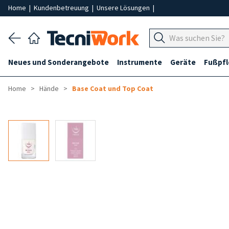
Home
|
Kundenbetreuung
|
Unsere Lösungen
|
Neues und Sonderangebote
Instrumente
Geräte
Fußpf
Home
Hände
Base Coat und Top Coat