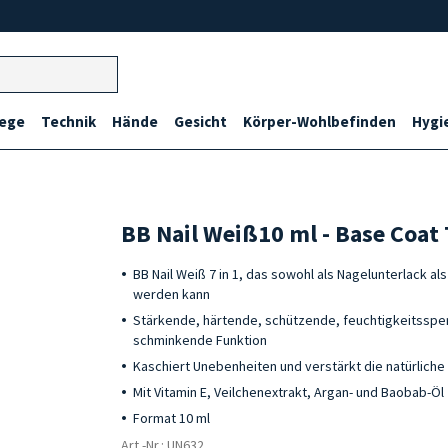
lege
Technik
Hände
Gesicht
Körper-Wohlbefinden
Hygi
BB Nail Weiß10 ml - Base Coat 
BB Nail Weiß 7 in 1, das sowohl als Nagelunterlack a
werden kann
Stärkende, härtende, schützende, feuchtigkeitssp
schminkende Funktion
Kaschiert Unebenheiten und verstärkt die natürliche
Mit Vitamin E, Veilchenextrakt, Argan- und Baobab-Öl
Format 10 ml
Art.-Nr.: UN632