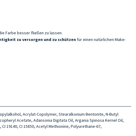
ie Farbe besser fließen zu lassen.
chtigkeit zu versorgen und zu schützen
für einen natürlichen Make-
propylalkohol, Acrylat-Copolymer, Stearalkonium Bentonite, N-Butyl
copheryl Acetate, Adansonia Digitata Oil, Argania Spinosa Kernel Oil,
I 19140, CI 15850, Acetyl Methionine, Polyurethane-67,