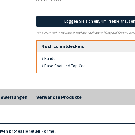
Loggen Sie sich ein, um Preise anzuse
Die Preise auf Tecniwork.it sind nur nach Anmeldung auf der für Fach
Noch zu entdecken:
# Hände
# Base Coat und Top Coat
Bewertungen
Verwandte Produkte
iven professionellen Formel
.