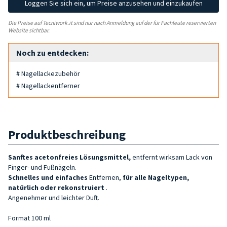
Loggen Sie sich ein, um Preise anzusehen und einzukaufen
Die Preise auf Tecniwork.it sind nur nach Anmeldung auf der für Fachleute reservierten
Website sichtbar.
Noch zu entdecken:
# Nagellackezubehör
# Nagellackentferner
Produktbeschreibung
Sanftes acetonfreies Lösungsmittel,
entfernt wirksam Lack von
Finger- und Fußnägeln.
Schnelles und einfaches
Entfernen,
für alle Nageltypen,
natürlich oder rekonstruiert
.
Angenehmer und leichter Duft.
Format 100 ml