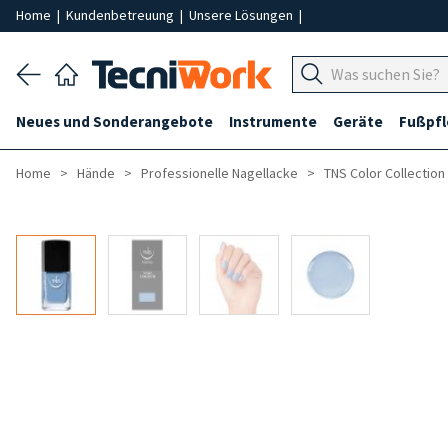
Home
|
Kundenbetreuung
|
Unsere Lösungen
|
Neues und Sonderangebote
Instrumente
Geräte
Fußpf
Home
Hände
Professionelle Nagellacke
TNS Color Collection