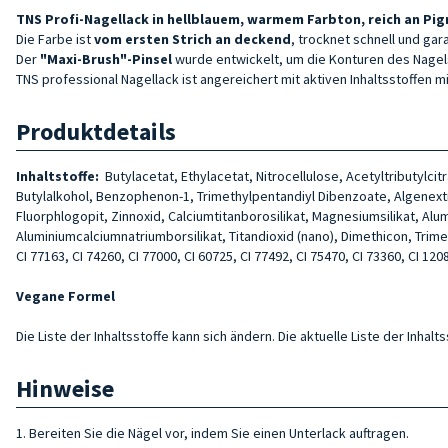
TNS Profi-Nagellack in hellblauem, warmem Farbton, reich an Pig
Die Farbe ist
vom ersten Strich an deckend
, trocknet schnell und ga
Der
"Maxi-Brush"-Pinsel
wurde entwickelt, um die Konturen des Nagel
TNS professional Nagellack ist angereichert mit aktiven Inhaltsstoffen m
Produktdetails
Inhaltstoffe:
Butylacetat, Ethylacetat, Nitrocellulose, Acetyltributylc
Butylalkohol, Benzophenon-1, Trimethylpentandiyl Dibenzoate, Algenextra
Fluorphlogopit, Zinnoxid, Calciumtitanborosilikat, Magnesiumsilikat, Al
Aluminiumcalciumnatriumborsilikat, Titandioxid (nano), Dimethicon, Trimethyl
CI 77163, CI 74260, CI 77000, CI 60725, CI 77492, CI 75470, CI 73360, CI 1208
Vegane Formel
Die Liste der Inhaltsstoffe kann sich ändern. Die aktuelle Liste der Inha
Hinweise
1. Bereiten Sie die Nägel vor, indem Sie einen Unterlack auftragen.