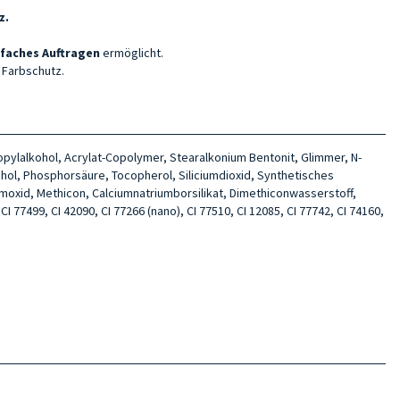
z.
faches Auftragen
ermöglicht.
r Farbschutz.
ropylalkohol, Acrylat-Copolymer, Stearalkonium Bentonit, Glimmer, N-
kohol, Phosphorsäure, Tocopherol, Siliciumdioxid, Synthetisches
iumoxid, Methicon, Calciumnatriumborsilikat, Dimethiconwasserstoff,
CI 77499, CI 42090, CI 77266 (nano), CI 77510, CI 12085, CI 77742, CI 74160,