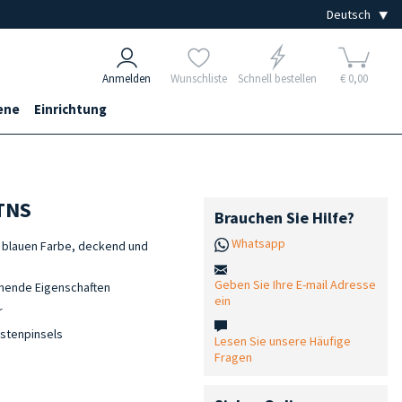
Anmelden
Wunschliste
Schnell bestellen
€ 0,00
ene
Einrichtung
 TNS
Brauchen Sie Hilfe?
Whatsapp
en blauen Farbe, deckend und
Geben Sie Ihre E-mail Adresse
mende Eigenschaften
ein
r
stenpinsels
Lesen Sie unsere Häufige
Fragen