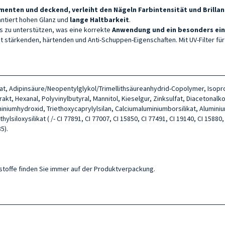
menten und deckend, verleiht den Nägeln Farbintensität und Brillan
rantiert hohen Glanz und
lange Haltbarkeit
.
s zu unterstützen, was eine korrekte
Anwendung und ein besonders ein
it stärkenden, härtenden und Anti-Schuppen-Eigenschaften. Mit UV-Filter fü
itrat, Adipinsäure/Neopentylglykol/Trimellithsäureanhydrid-Copolymer, Isop
kt, Hexanal, Polyvinylbutyral, Mannitol, Kieselgur, Zinksulfat, Diacetonal
uminiumhydroxid, Triethoxycaprylylsilan, Calciumaluminiumborsilikat, Alumin
siloxysilikat ( /- CI 77891, CI 77007, CI 15850, CI 77491, CI 19140, CI 15880, 
5).
ltsstoffe finden Sie immer auf der Produktverpackung.