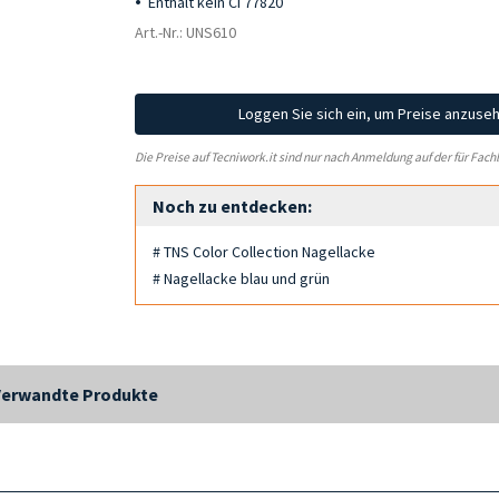
Enthält kein CI 77820
Art.-Nr.: UNS610
Loggen Sie sich ein, um Preise anzuse
Die Preise auf Tecniwork.it sind nur nach Anmeldung auf der für Fach
Noch zu entdecken:
# TNS Color Collection Nagellacke
# Nagellacke blau und grün
Verwandte Produkte