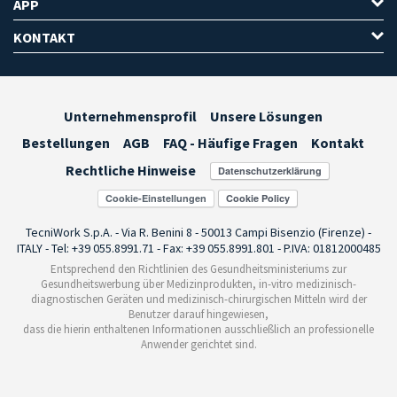
APP
KONTAKT
Unternehmensprofil
Unsere Lösungen
Bestellungen
AGB
FAQ - Häufige Fragen
Kontakt
Rechtliche Hinweise
Cookie-Einstellungen
TecniWork S.p.A. - Via R. Benini 8 - 50013 Campi Bisenzio (Firenze) -
ITALY - Tel: +39 055.8991.71 - Fax: +39 055.8991.801 - P.IVA: 01812000485
Entsprechend den Richtlinien des Gesundheitsministeriums zur
Gesundheitswerbung über Medizinprodukten, in-vitro medizinisch-
diagnostischen Geräten und medizinisch-chirurgischen Mitteln wird der
Benutzer darauf hingewiesen,
dass die hierin enthaltenen Informationen ausschließlich an professionelle
Anwender gerichtet sind.