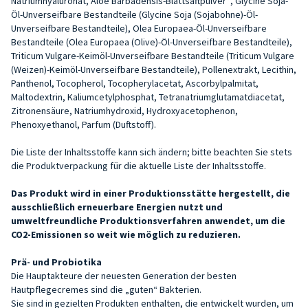
Natriumhyaluronat, Aloe Barbadensis-Blattsaftpulver*, Glycine Soja-
Öl-Unverseifbare Bestandteile (Glycine Soja (Sojabohne)-Öl-
Unverseifbare Bestandteile), Olea Europaea-Öl-Unverseifbare
Bestandteile (Olea Europaea (Olive)-Öl-Unverseifbare Bestandteile),
Triticum Vulgare-Keimöl-Unverseifbare Bestandteile (Triticum Vulgare
(Weizen)-Keimöl-Unverseifbare Bestandteile), Pollenextrakt, Lecithin,
Panthenol, Tocopherol, Tocopherylacetat, Ascorbylpalmitat,
Maltodextrin, Kaliumcetylphosphat, Tetranatriumglutamatdiacetat,
Zitronensäure, Natriumhydroxid, Hydroxyacetophenon,
Phenoxyethanol, Parfum (Duftstoff).
Die Liste der Inhaltsstoffe kann sich ändern; bitte beachten Sie stets
die Produktverpackung für die aktuelle Liste der Inhaltsstoffe.
Das Produkt wird in einer Produktionsstätte hergestellt, die
ausschließlich erneuerbare Energien nutzt und
umweltfreundliche Produktionsverfahren anwendet, um die
CO2-Emissionen so weit wie möglich zu reduzieren.
Prä- und Probiotika
Die Hauptakteure der neuesten Generation der besten
Hautpflegecremes sind die „guten“ Bakterien.
Sie sind in gezielten Produkten enthalten, die entwickelt wurden, um