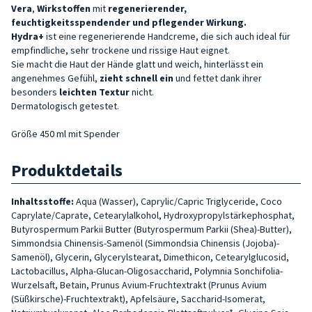
Vera
,
Wirkstoffen
mit
regenerierender,
feuchtigkeitsspendender und pflegender Wirkung.
Hydra+
ist eine regenerierende Handcreme, die sich auch ideal für
empfindliche, sehr trockene und rissige Haut eignet.
Sie macht die Haut der Hände glatt und weich, hinterlässt ein
angenehmes Gefühl,
zieht schnell ein
und fettet dank ihrer
besonders
leichten Textur
nicht.
Dermatologisch getestet.
Größe 450 ml mit Spender
Produktdetails
Inhaltsstoffe:
Aqua (Wasser), Caprylic/Capric Triglyceride, Coco
Caprylate/Caprate, Cetearylalkohol, Hydroxypropylstärkephosphat,
Butyrospermum Parkii Butter (Butyrospermum Parkii (Shea)-Butter),
Simmondsia Chinensis-Samenöl (Simmondsia Chinensis (Jojoba)-
Samenöl), Glycerin, Glycerylstearat, Dimethicon, Cetearylglucosid,
Lactobacillus, Alpha-Glucan-Oligosaccharid, Polymnia Sonchifolia-
Wurzelsaft, Betain, Prunus Avium-Fruchtextrakt (Prunus Avium
(Süßkirsche)-Fruchtextrakt), Apfelsäure, Saccharid-Isomerat,