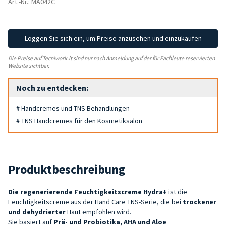
Art.-Nr.: MA042C
Loggen Sie sich ein, um Preise anzusehen und einzukaufen
Die Preise auf Tecniwork.it sind nur nach Anmeldung auf der für Fachleute reservierten
Website sichtbar.
Noch zu entdecken:
# Handcremes und TNS Behandlungen
# TNS Handcremes für den Kosmetiksalon
Produktbeschreibung
Die regenerierende Feuchtigkeitscreme Hydra+
ist die
Feuchtigkeitscreme aus der Hand Care TNS-Serie, die bei
trockener
und dehydrierter
Haut empfohlen wird.
Sie basiert auf
Prä- und
Probiotika, AHA und Aloe