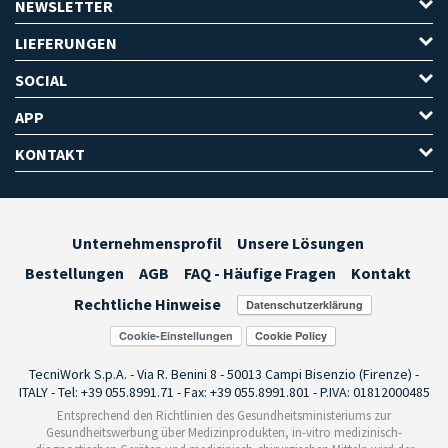
NEWSLETTER
LIEFERUNGEN
SOCIAL
APP
KONTAKT
Unternehmensprofil
Unsere Lösungen
Bestellungen
AGB
FAQ - Häufige Fragen
Kontakt
Rechtliche Hinweise
Cookie-Einstellungen
TecniWork S.p.A. - Via R. Benini 8 - 50013 Campi Bisenzio (Firenze) -
ITALY - Tel: +39 055.8991.71 - Fax: +39 055.8991.801 - P.IVA: 01812000485
Entsprechend den Richtlinien des Gesundheitsministeriums zur
Gesundheitswerbung über Medizinprodukten, in-vitro medizinisch-