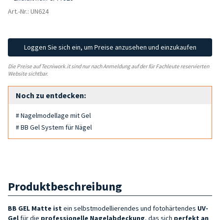
Art.-Nr.: UN624
Loggen Sie sich ein, um Preise anzusehen und einzukaufen
Die Preise auf Tecniwork.it sind nur nach Anmeldung auf der für Fachleute reservierten
Website sichtbar.
Noch zu entdecken:
# Nagelmodellage mit Gel
# BB Gel System für Nägel
Produktbeschreibung
BB GEL Matte ist
ein selbstmodellierendes und fotohärtendes
UV-
Gel
für die
professionelle Nagelabdeckung
, das sich
perfekt an