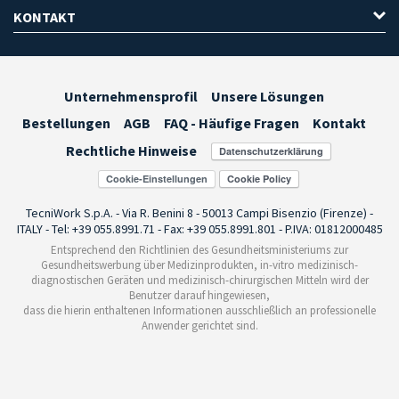
KONTAKT
Unternehmensprofil
Unsere Lösungen
Bestellungen
AGB
FAQ - Häufige Fragen
Kontakt
Rechtliche Hinweise
Cookie-Einstellungen
TecniWork S.p.A. - Via R. Benini 8 - 50013 Campi Bisenzio (Firenze) -
ITALY - Tel: +39 055.8991.71 - Fax: +39 055.8991.801 - P.IVA: 01812000485
Entsprechend den Richtlinien des Gesundheitsministeriums zur
Gesundheitswerbung über Medizinprodukten, in-vitro medizinisch-
diagnostischen Geräten und medizinisch-chirurgischen Mitteln wird der
Benutzer darauf hingewiesen,
dass die hierin enthaltenen Informationen ausschließlich an professionelle
Anwender gerichtet sind.