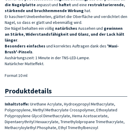
die Nagelplatte
anpasst und
haftet
und eine
restrukturierende,
stärkende und bruchhemmende Wirkung
hat.
Er kaschiert Unebenheiten, glättet die Oberfläche und verdichtet den
Nagel, so dass er glatt und ebenmäßig wird.
Die Nägel behalten ein völlig
natürliches
Aussehen und
gewinnen
an Stärke, Widerstandsfähigkeit und Glanz, und der Lack hält
länger
.
Besonders einfaches
und korrektes Auftragen dank des
'Maxi-
Brush'-Pinsels
.
Aushärtungszeit: 1 Minute in der TNS-LED-Lampe.
Natürlicher Matteffekt.
Format 10 ml
Produktdetails
Inhaltstoffe:
Urethane Acrylate, Hydroxypropyl Methacrylate,
Polypropylene, Methyl Methacrylate Crosspolymer, Ethoxylated
Polypropylene Glycol Dimethacrylate, Hema Acetoacetate,
Dipentaerythrityl Hexaacrylate, Trimethylolpropane Trimethacrylate,
Methacryloylethyl Phosphate, Ethyl Trimethylbenzoyl