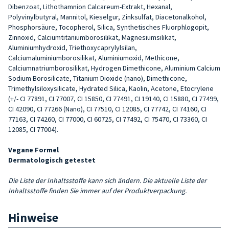
Dibenzoat, Lithothamnion Calcareum-Extrakt, Hexanal,
Polyvinylbutyral, Mannitol, Kieselgur, Zinksulfat, Diacetonalkohol,
Phosphorsäure, Tocopherol, Silica, Synthetisches Fluorphlogopit,
Zinnoxid, Calciumtitaniumborosilikat, Magnesiumsilikat,
Aluminiumhydroxid, Triethoxycaprylylsilan,
Calciumaluminiumborosilikat, Aluminiumoxid, Methicone,
Calciumnatriumborosilikat, Hydrogen Dimethicone, Aluminium Calcium
Sodium Borosilicate, Titanium Dioxide (nano), Dimethicone,
Trimethylsiloxysilicate, Hydrated Silica, Kaolin, Acetone, Etocrylene
(+/- CI 77891, CI 77007, CI 15850, CI 77491, CI 19140, CI 15880, CI 77499,
CI 42090, CI 77266 (Nano), CI 77510, CI 12085, CI 77742, CI 74160, CI
77163, CI 74260, CI 77000, CI 60725, CI 77492, CI 75470, CI 73360, CI
12085, CI 77004).
Vegane Formel
Dermatologisch getestet
Die Liste der Inhaltsstoffe kann sich ändern. Die aktuelle Liste der
Inhaltsstoffe finden Sie immer auf der Produktverpackung.
Hinweise