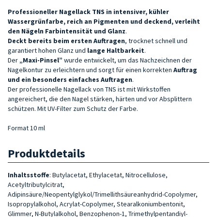
Professioneller Nagellack TNS in intensiver, kühler
Wassergrünfarbe, reich an Pigmenten und deckend, verleiht
den Nägeln Farbintensität und Glanz
.
Deckt bereits beim ersten Auftragen
, trocknet schnell und
garantiert hohen Glanz und
lange Haltbarkeit
.
Der
„Maxi-Pinsel”
wurde entwickelt, um das Nachzeichnen der
Nagelkontur zu erleichtern und sorgt für einen korrekten
Auftrag
und ein besonders einfaches Auftragen
.
Der professionelle Nagellack von TNS ist mit Wirkstoffen
angereichert, die den Nagel stärken, härten und vor Absplittern
schützen. Mit UV-Filter zum Schutz der Farbe.
Format 10 ml
Produktdetails
Inhaltsstoffe
: Butylacetat, Ethylacetat, Nitrocellulose,
Acetyltributylcitrat,
Adipinsäure/Neopentylglykol/Trimellithsäureanhydrid-Copolymer,
Isopropylalkohol, Acrylat-Copolymer, Stearalkoniumbentonit,
Glimmer, N-Butylalkohol, Benzophenon-1, Trimethylpentandiyl-