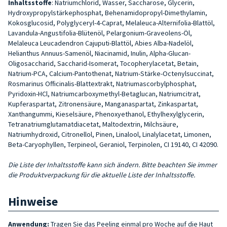
Inhaltsstoffe
: Natriumchlorid, Wasser, Saccharose, Glycerin,
Hydroxypropylstärkephosphat, Behenamidopropyl-Dimethylamin,
Kokosglucosid, Polyglyceryl-4-Caprat, Melaleuca-Alternifolia-Blattöl,
Lavandula-Angustifolia-Blütenöl, Pelargonium-Graveolens-Öl,
Melaleuca Leucadendron Cajuputi-Blattöl, Abies Alba-Nadelöl,
Helianthus Annuus-Samenöl, Niacinamid, Inulin, Alpha-Glucan-
Oligosaccharid, Saccharid-Isomerat, Tocopherylacetat, Betain,
Natrium-PCA, Calcium-Pantothenat, Natrium-Stärke-Octenylsuccinat,
Rosmarinus Officinalis-Blattextrakt, Natriumascorbylphosphat,
Pyridoxin-HCl, Natriumcarboxymethyl-Betaglucan, Natriumcitrat,
Kupferaspartat, Zitronensäure, Manganaspartat, Zinkaspartat,
Xanthangummi, Kieselsäure, Phenoxyethanol, Ethylhexylglycerin,
Tetranatriumglutamatdiacetat, Maltodextrin, Milchsäure,
Natriumhydroxid, Citronellol, Pinen, Linalool, Linalylacetat, Limonen,
Beta-Caryophyllen, Terpineol, Geraniol, Terpinolen, CI 19140, CI 42090.
Die Liste der Inhaltsstoffe kann sich ändern. Bitte beachten Sie immer
die Produktverpackung für die aktuelle Liste der Inhaltsstoffe.
Hinweise
Anwendung:
Tragen Sie
das Peeling einmal pro Woche auf die Haut