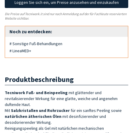
Loggen Sie sich ein, um Preise anzusehen und einzukaufen
Die Preise auf Tecniwork.it sind nur nach Anmeldung auf der für Fachleute reservierten
Website sichtbar.
Noch zu entdecken:
# Sonstige Fuß-Behandlungen
# LineaMED+
Produktbeschreibung
Tecniwork
Fuß- und Beinpeeling
mit glättender und
revitalisierender Wirkung für eine glatte, weiche und angenehm
duftende Haut.
Mit
Salzkristallen und
Rohrzucker
für ein sanftes Peeling sowie
natürlichen ätherischen Ölen
mit desinfizierender und
desodorierender Wirkung.
Reinigungspeeling als Gel mit natürlichen mechanischen