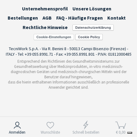
Unternehmensprofil
Unsere Lösungen
Bestellungen
AGB
FAQ - Häufige Fragen
Kontakt
Rechtliche Hinweise
Cookie-Einstellungen
TecniWork S.p.A. - Via R. Benini 8 - 50013 Campi Bisenzio (Firenze) -
ITALY - Tel: +39 055.8991.71 - Fax: +39 055.8991.801 - P.IVA: 01812000485
Entsprechend den Richtlinien des Gesundheitsministeriums zur
Gesundheitswerbung über Medizinprodukten, in-vitro medizinisch-
diagnostischen Geräten und medizinisch-chirurgischen Mitteln wird der
Benutzer darauf hingewiesen,
dass die hierin enthaltenen Informationen ausschließlich an professionelle
Anwender gerichtet sind.
Hinweis bei Erhebung
Anmelden
Wunschliste
Schnell bestellen
€ 0,00