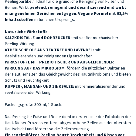
Peelingpartikeln. Ideal für die gründliche Reinigung von Füßen und
Beinen. Wirkt
peelend
,
reinigend und desinfizierend und wirkt
unangenehmen Gerüchen entgegen
.
Vegane
Formel
mit
98,5%
Inhaltsstoffen
natürlichen Ursprungs.
Natürliche Wirkstoffe
:
SALZKRISTALLE und ROHRZUCKER:
mit sanfter mechanischer
Peeling-Wirkung.
ÄTHERISCHE ÖLE AUS TEA TREE UND LAVENDEL:
mit
desinfizierenden und reinigenden Eigenschaften.
WIRKSTOFFE MIT PREBIOTISCHER UND AUSGLEICHENDER
WIRKUNG AUF DAS MIKROBIOM
: fördern die nützlichen Bakterien
der Haut, erhalten das Gleichgewicht des Hautmikrobioms und bieten
Schutz und Feuchtigkeit.
KUPFER-, MANGAN- UND ZINKSALZE:
mit remineralisierender und
revitalisierender Wirkung.
Packungsgröße 300 ml, 1 Stück.
Das Peeling für Füße und Beine dient in erster Linie der Exfoliation der
Haut. Dieser Prozess entfernt abgestorbene Zellen aus der obersten
Hautschicht und fördert so die Zellerneuerung.
Ein regelmäßiges Peeling
beugt Trockenheit und Rissen vor
: