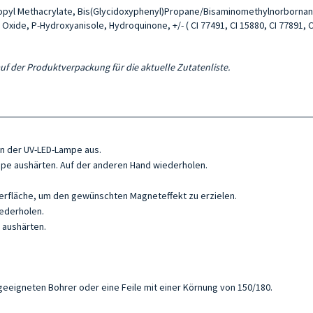
ropyl Methacrylate, Bis(Glycidoxyphenyl)Propane/Bisaminomethylnorbornane
Oxide, P-Hydroxyanisole, Hydroquinone, +/- ( CI 77491, CI 15880, CI 77891, CI 
auf der Produktverpackung für die aktuelle Zutatenliste.
 in der UV-LED-Lampe aus.
ampe aushärten. Auf der anderen Hand wiederholen.
erfläche, um den gewünschten Magneteffekt zu erzielen.
iederholen.
 aushärten.
eigneten Bohrer oder eine Feile mit einer Körnung von 150/180.