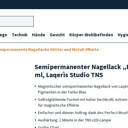
lege
Technik
Hände
Gesicht
Körper-Wohlbefinden
Hygi
mipermanente Nagellacke Glitter und Metall-Effekte
Semipermanenter Nagellack „M
ml, Laqerìs Studio TNS
Magnetischer semipermanenter Nagellack von Laqerì
Pigmenten in der Farbe Blau
Selbstglättende Formel mit hoher Deckkraft, extrem
für magnetische Effekte
Einfacher und dünner Auftrag dank des Perfect-Brus
Aushärtung: 1 Minute in der TNS-LED-Lampe
Größe 10 ml