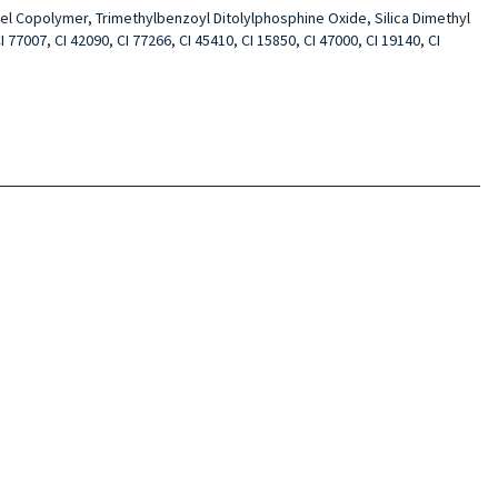
l Copolymer, Trimethylbenzoyl Ditolylphosphine Oxide, Silica Dimethyl
77007, CI 42090, CI 77266, CI 45410, CI 15850, CI 47000, CI 19140, CI