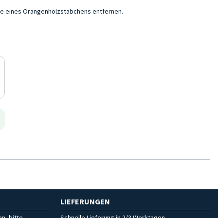
lfe eines Orangenholzstäbchens entfernen.
LIEFERUNGEN
n, bitte
Schnelle Lieferung in 2/3 Werktagen.