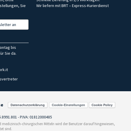
stellungen, Sie
Wir liefern mit BRT – Express-Kurierdienst
letter an
ontag bis
ür Sie da.
rk.it
svertreter
se
Cookie-Einstellungen
55.8991.801 - P.IVA: 01812000485
medizinisch-chirurgischen Mitteln wird der Benutzer darauf hingewiesen,
et sind.