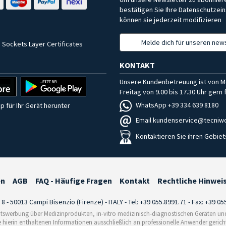
bestätigen Sie Ihre Datenschutzein
können sie jederzeit modifizieren
Melde dich für unseren news
 Sockets Layer Certificates
KONTAKT
Unsere Kundenbetreuung ist von M
Freitag von 9.00 bis 17.30 Uhr gern f
WhatsApp +39 334 639 8180
p für Ihr Gerät herunter
Email kundenservice@tecniwo
Kontaktieren Sie ihren Gebiet
en
AGB
FAQ - Häufige Fragen
Kontakt
Rechtliche Hinwei
i 8 - 50013 Campi Bisenzio (Firenze) - ITALY - Tel: +39 055.8991.71 - Fax: +39 0
tswerbung über Medizinprodukten, in-vitro medizinisch-diagnostischen Geräten und 
e hierin enthaltenen Informationen ausschließlich an professionelle Anwender gericht