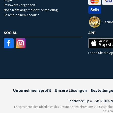
Passwort vergessen?
Noch nicht angemeldet? Anmeldung
Lösche deinen Account
Secure
SOCIAL
APP
Laden Sie die Ap
Unternehmensprofil
Unsere Lösungen
Bestellung
TecniWork S.p.A. - Via R. Benin
Entsprechend den Richtlinien des Gesundheitsministeriums zur Gesundhei
dass di