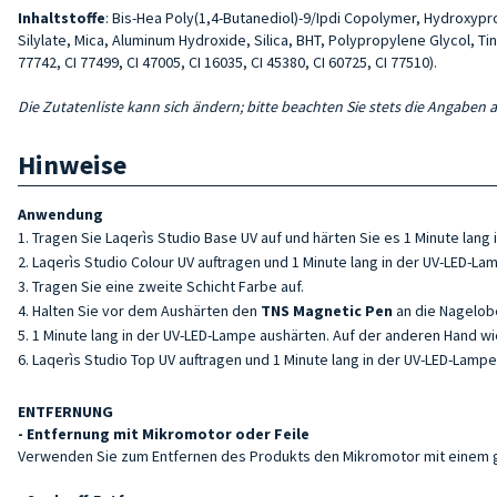
Inhaltstoffe
: Bis-Hea Poly(1,4-Butanediol)-9/Ipdi Copolymer, Hydroxyp
Silylate, Mica, Aluminum Hydroxide, Silica, BHT, Polypropylene Glycol, Tin 
77742, CI 77499, CI 47005, CI 16035, CI 45380, CI 60725, CI 77510).
Die Zutatenliste kann sich ändern; bitte beachten Sie stets die Angaben 
Hinweise
Anwendung
Tragen Sie Laqerìs Studio Base UV auf und härten Sie es 1 Minute lang
Laqerìs Studio Colour UV auftragen und 1 Minute lang in der UV-LED-L
Tragen Sie eine zweite Schicht Farbe auf.
Halten Sie vor dem Aushärten den
TNS Magnetic Pen
an die Nagelob
1 Minute lang in der UV-LED-Lampe aushärten. Auf der anderen Hand w
Laqerìs Studio Top UV auftragen und 1 Minute lang in der UV-LED-Lampe
ENTFERNUNG
- Entfernung mit Mikromotor oder Feile
Verwenden Sie zum Entfernen des Produkts den Mikromotor mit einem ge