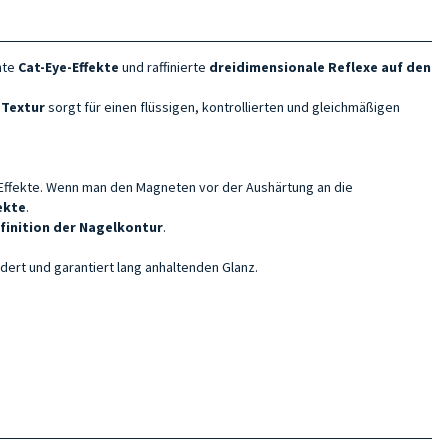
nte
Cat-Eye-Effekte
und raffinierte
dreidimensionale Reflexe auf den
 Textur
sorgt für einen flüssigen, kontrollierten und gleichmäßigen
Effekte. Wenn man den Magneten vor der Aushärtung an die
ekte
.
finition der Nagelkontur
.
ndert und garantiert lang anhaltenden Glanz.