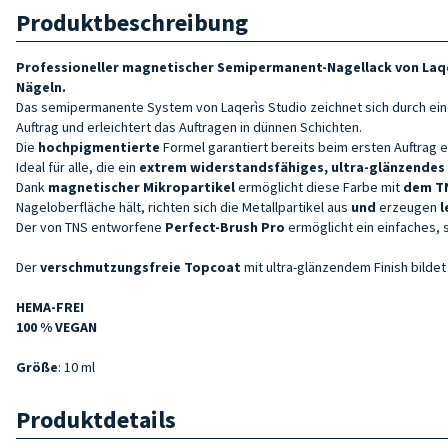
Produktbeschreibung
Professioneller magnetischer Semipermanent-Nagellack
von
Laq
Nägeln.
Das semipermanente System von Laqerìs Studio zeichnet sich durch ei
Auftrag und erleichtert das Auftragen in dünnen Schichten.
Die
hochpigmentierte
Formel garantiert bereits beim ersten Auftrag e
Ideal für alle, die ein
extrem widerstandsfähiges, ultra-glänzendes
Dank
magnetischer Mikropartikel
ermöglicht diese Farbe mit
dem T
Nageloberfläche hält, richten sich die Metallpartikel aus
und
erzeugen
l
Der von TNS entworfene
Perfect-Brush Pro
ermöglicht ein einfaches, 
Der
verschmutzungsfreie Topcoat
mit ultra-glänzendem Finish bildet 
HEMA-FREI
100 % VEGAN
Größe
: 10 ml
Produktdetails