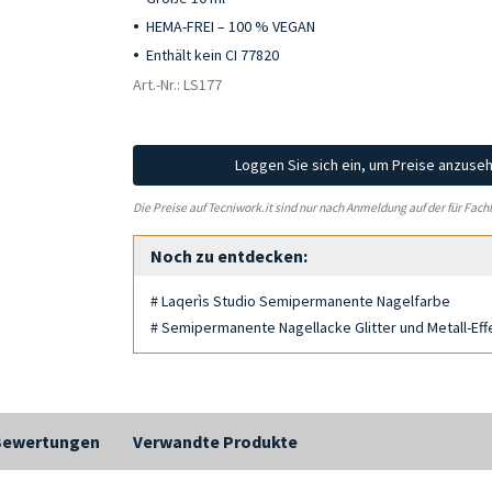
HEMA-FREI – 100 % VEGAN
Enthält kein CI 77820
Art.-Nr.: LS177
Loggen Sie sich ein, um Preise anzuse
Die Preise auf Tecniwork.it sind nur nach Anmeldung auf der für Fach
Noch zu entdecken:
# Laqerìs Studio Semipermanente Nagelfarbe
# Semipermanente Nagellacke Glitter und Metall-Eff
Bewertungen
Verwandte Produkte