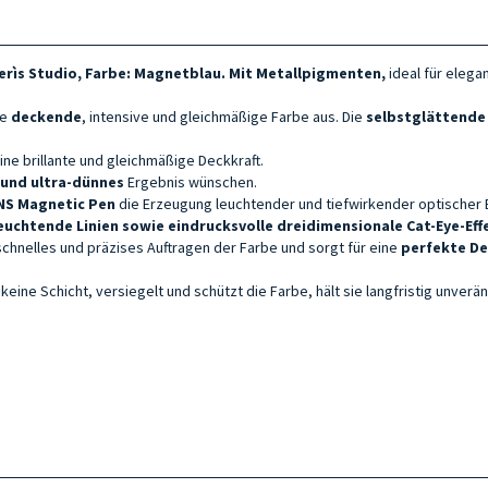
erìs Studio, Farbe
: Magnetblau. Mit
Metallpigmenten,
ideal für elega
ne
deckende
, intensive und gleichmäßige Farbe aus. Die
selbstglättende
ine brillante und gleichmäßige Deckkraft.
 und ultra-dünnes
Ergebnis wünschen.
NS Magnetic Pen
die Erzeugung leuchtender und tiefwirkender optischer 
euchtende Linien sowie eindrucksvolle dreidimensionale Cat-Eye-Eff
schnelles und präzises Auftragen der Farbe und sorgt für eine
perfekte De
keine Schicht, versiegelt und schützt die Farbe, hält sie langfristig unverä