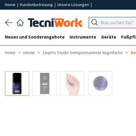
Home
|
Kundenbetreuung
|
Unsere Lösungen
|
Neues und Sonderangebote
Instrumente
Geräte
Fußpf
Home
Hände
Laqerìs Studio Semipermanente Nagelfarbe
Se