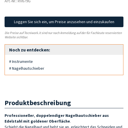
Art.-Nr.: RV679G
Loggen Sie sich ein, um Preise anzusehen und einzukaufen
Die Preise auf Tecniwork.it sind nur nach Anmeldung auf der für Fachleute reservierten
Website sichtbar.
Noch zu entdecken:
# Instrumente
# Nagelhautschieber
Produktbeschreibung
Professioneller
,
doppelendiger Nagelhautschieber aus
Edelstahl mit
goldener
Oberfläche
.
Schiebt die Nagelhaut und hebt sie an, erleichtert das Schneiden und