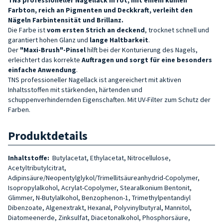
Farbton, reich an Pigmenten und Deckkraft, verleiht den
Nägeln Farbintensität und Brillanz.
Die Farbe ist
vom ersten Strich an deckend
, trocknet schnell und
garantiert hohen Glanz und
lange Haltbarkeit
.
Der
"Maxi-Brush"-Pinsel
hilft bei der Konturierung des Nagels,
erleichtert das korrekte
Auftragen und sorgt für eine besonders
einfache Anwendung
.
TNS professioneller Nagellack ist angereichert mit aktiven
Inhaltsstoffen mit stärkenden, härtenden und
schuppenverhindernden Eigenschaften. Mit UV-Filter zum Schutz der
Farben.
Produktdetails
Inhaltstoffe:
Butylacetat, Ethylacetat, Nitrocellulose,
Acetyltributylcitrat,
Adipinsäure/Neopentylglykol/Trimellitsäureanhydrid-Copolymer,
Isopropylalkohol, Acrylat-Copolymer, Stearalkonium Bentonit,
Glimmer, N-Butylalkohol, Benzophenon-1, Trimethylpentandiyl
Dibenzoate, Algenextrakt, Hexanal, Polyvinylbutyral, Mannitol,
Diatomeenerde, Zinksulfat, Diacetonalkohol, Phosphorsäure,