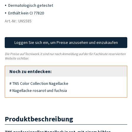
Dermatologisch getestet
Enthält kein CI 77820
Art.-Nr.: UNS585
Loggen Sie sich ein, um Preise anzusehen und einzukaufen
Die Preise auf Tecniwork.it sind nur nach Anmeldung auf der für Fachleute reservierten
Website sichtbar.
Noch zu entdecken:
# TNS Color Collection Nagellacke
# Nagellacke rosarot und fuchsia
Produktbeschreibung
TNS professioneller Nagellack in rot
, mit einem kühlen