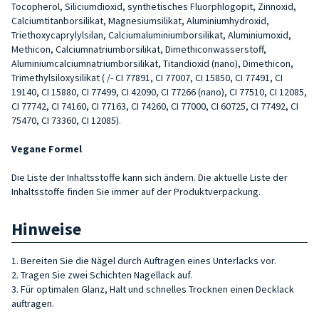
Tocopherol, Siliciumdioxid, synthetisches Fluorphlogopit, Zinnoxid,
Calciumtitanborsilikat, Magnesiumsilikat, Aluminiumhydroxid,
Triethoxycaprylylsilan, Calciumaluminiumborsilikat, Aluminiumoxid,
Methicon, Calciumnatriumborsilikat, Dimethiconwasserstoff,
Aluminiumcalciumnatriumborsilikat, Titandioxid (nano), Dimethicon,
Trimethylsiloxysilikat ( /- CI 77891, CI 77007, CI 15850, CI 77491, CI
19140, CI 15880, CI 77499, CI 42090, CI 77266 (nano), CI 77510, CI 12085,
CI 77742, CI 74160, CI 77163, CI 74260, CI 77000, CI 60725, CI 77492, CI
75470, CI 73360, CI 12085).
Vegane Formel
Die Liste der Inhaltsstoffe kann sich ändern. Die aktuelle Liste der
Inhaltsstoffe finden Sie immer auf der Produktverpackung.
Hinweise
1. Bereiten Sie die Nägel durch Auftragen eines Unterlacks vor.
2. Tragen Sie zwei Schichten Nagellack auf.
3. Für optimalen Glanz, Halt und schnelles Trocknen einen Decklack
auftragen.