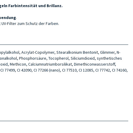
eln Farbintensität und Brillanz.
nwendung
.
 UV-Filter zum Schutz der Farben.
ropylalkohol, Acrylat-Copolymer, Stearalkonium Bentonit, Glimmer, N-
tonalkohol, Phosphorsäure, Tocopherol, Siliciumdioxid, synthetisches
umoxid, Methicon, Calciumnatriumborsilikat, Dimethiconwasserstoff,
CI 77499, CI 42090, CI 77266 (nano), CI 77510, CI 12085, CI 77742, CI 74160,