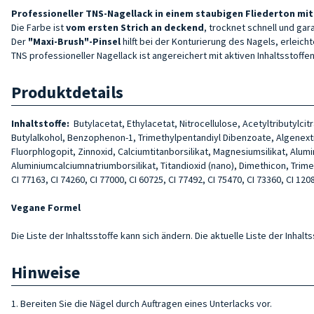
Professioneller TNS-Nagellack
in einem staubigen Fliederton mit 
Die Farbe ist
vom ersten Strich an deckend
, trocknet schnell und ga
Der
"Maxi-Brush"-Pinsel
hilft bei der Konturierung des Nagels, erleich
TNS professioneller Nagellack ist angereichert mit aktiven Inhaltsstof
Produktdetails
Inhaltstoffe:
Butylacetat, Ethylacetat, Nitrocellulose, Acetyltributylc
Butylalkohol, Benzophenon-1, Trimethylpentandiyl Dibenzoate, Algenextr
Fluorphlogopit, Zinnoxid, Calciumtitanborsilikat, Magnesiumsilikat, Alum
Aluminiumcalciumnatriumborsilikat, Titandioxid (nano), Dimethicon, Trimethyl
CI 77163, CI 74260, CI 77000, CI 60725, CI 77492, CI 75470, CI 73360, CI 1208
Vegane Formel
Die Liste der Inhaltsstoffe kann sich ändern. Die aktuelle Liste der Inha
Hinweise
1. Bereiten Sie die Nägel durch Auftragen eines Unterlacks vor.