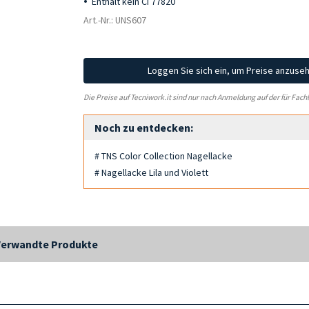
Enthält kein CI 77820
Art.-Nr.: UNS607
Loggen Sie sich ein, um Preise anzuse
Die Preise auf Tecniwork.it sind nur nach Anmeldung auf der für Fach
Noch zu entdecken:
# TNS Color Collection Nagellacke
# Nagellacke Lila und Violett
Verwandte Produkte