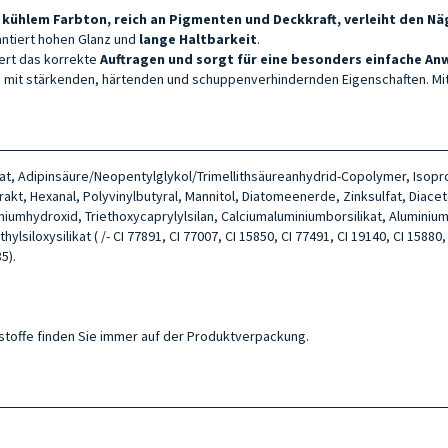
kühlem Farbton, reich an Pigmenten und Deckkraft, verleiht den Näg
rantiert hohen Glanz und
lange Haltbarkeit
.
tert das korrekte
Auftragen und sorgt für eine besonders einfache A
fen mit stärkenden, härtenden und schuppenverhindernden Eigenschaften. Mit
itrat, Adipinsäure/Neopentylglykol/Trimellithsäureanhydrid-Copolymer, Isop
akt, Hexanal, Polyvinylbutyral, Mannitol, Diatomeenerde, Zinksulfat, Diace
iniumhydroxid, Triethoxycaprylylsilan, Calciumaluminiumborsilikat, Alumini
siloxysilikat ( /- CI 77891, CI 77007, CI 15850, CI 77491, CI 19140, CI 15880, 
5).
ltsstoffe finden Sie immer auf der Produktverpackung.