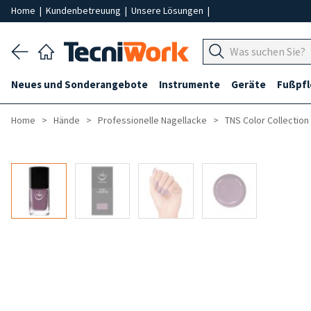
Home
|
Kundenbetreuung
|
Unsere Lösungen
|
Neues und Sonderangebote
Instrumente
Geräte
Fußpf
Home
Hände
Professionelle Nagellacke
TNS Color Collection