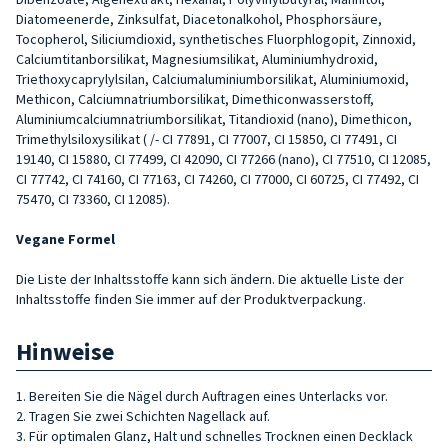
Diatomeenerde, Zinksulfat, Diacetonalkohol, Phosphorsäure,
Tocopherol, Siliciumdioxid, synthetisches Fluorphlogopit, Zinnoxid,
Calciumtitanborsilikat, Magnesiumsilikat, Aluminiumhydroxid,
Triethoxycaprylylsilan, Calciumaluminiumborsilikat, Aluminiumoxid,
Methicon, Calciumnatriumborsilikat, Dimethiconwasserstoff,
Aluminiumcalciumnatriumborsilikat, Titandioxid (nano), Dimethicon,
Trimethylsiloxysilikat ( /- CI 77891, CI 77007, CI 15850, CI 77491, CI
19140, CI 15880, CI 77499, CI 42090, CI 77266 (nano), CI 77510, CI 12085,
CI 77742, CI 74160, CI 77163, CI 74260, CI 77000, CI 60725, CI 77492, CI
75470, CI 73360, CI 12085).
Vegane Formel
Die Liste der Inhaltsstoffe kann sich ändern. Die aktuelle Liste der
Inhaltsstoffe finden Sie immer auf der Produktverpackung.
Hinweise
1. Bereiten Sie die Nägel durch Auftragen eines Unterlacks vor.
2. Tragen Sie zwei Schichten Nagellack auf.
3. Für optimalen Glanz, Halt und schnelles Trocknen einen Decklack