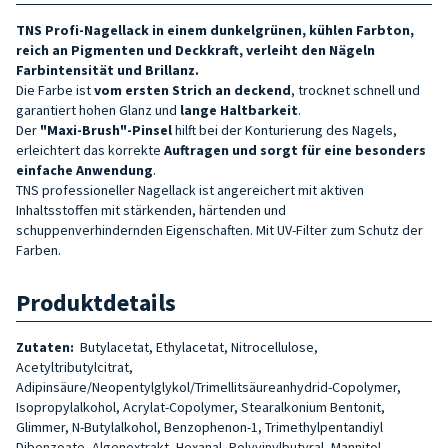
TNS Profi-Nagellack in einem dunkelgrünen, kühlen Farbton,
reich an Pigmenten und Deckkraft, verleiht den Nägeln
Farbintensität und Brillanz.
Die Farbe ist
vom ersten Strich an deckend
, trocknet schnell und
garantiert hohen Glanz und
lange Haltbarkeit
.
Der
"Maxi-Brush"-Pinsel
hilft bei der Konturierung des Nagels,
erleichtert das korrekte
Auftragen und sorgt für eine besonders
einfache Anwendung
.
TNS professioneller Nagellack ist angereichert mit aktiven
Inhaltsstoffen mit stärkenden, härtenden und
schuppenverhindernden Eigenschaften. Mit UV-Filter zum Schutz der
Farben.
Produktdetails
Zutaten:
Butylacetat, Ethylacetat, Nitrocellulose,
Acetyltributylcitrat,
Adipinsäure/Neopentylglykol/Trimellitsäureanhydrid-Copolymer,
Isopropylalkohol, Acrylat-Copolymer, Stearalkonium Bentonit,
Glimmer, N-Butylalkohol, Benzophenon-1, Trimethylpentandiyl
Dibenzoate, Algenextrakt, Hexanal, Polyvinylbutyral, Mannitol,