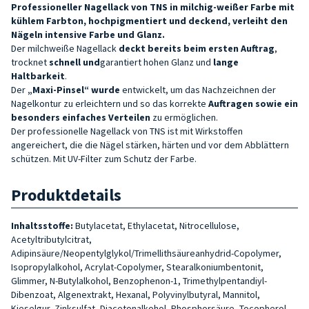
Professioneller Nagellack von TNS in milchig-weißer Farbe mit
kühlem Farbton, hochpigmentiert und deckend, verleiht den
Nägeln intensive Farbe und Glanz.
Der milchweiße Nagellack
deckt bereits beim ersten Auftrag
,
trocknet
schnell und
garantiert hohen Glanz und
lange
Haltbarkeit
.
Der
„Maxi-Pinsel“ wurde
entwickelt, um das Nachzeichnen der
Nagelkontur zu erleichtern und so das korrekte
Auftragen sowie ein
besonders einfaches Verteilen
zu ermöglichen.
Der professionelle Nagellack von TNS ist mit Wirkstoffen
angereichert, die die Nägel stärken, härten und vor dem Abblättern
schützen. Mit UV-Filter zum Schutz der Farbe.
Produktdetails
Inhaltsstoffe:
Butylacetat, Ethylacetat, Nitrocellulose,
Acetyltributylcitrat,
Adipinsäure/Neopentylglykol/Trimellithsäureanhydrid-Copolymer,
Isopropylalkohol, Acrylat-Copolymer, Stearalkoniumbentonit,
Glimmer, N-Butylalkohol, Benzophenon-1, Trimethylpentandiyl-
Dibenzoat, Algenextrakt, Hexanal, Polyvinylbutyral, Mannitol,
Kieselgur, Zinksulfat, Diacetonalkohol, Phosphorsäure, Tocopherol,