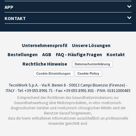
APP
KONTAKT
Unternehmensprofil
Unsere Lösungen
Bestellungen
AGB
FAQ - Häufige Fragen
Kontakt
Rechtliche Hinweise
Cookie-Einstellungen
TecniWork S.p.A. - Via R. Benini 8 - 50013 Campi Bisenzio (Firenze) -
ITALY - Tel: +39 055.8991.71 - Fax: +39 055.8991.801 - P.IVA: 01812000485
Entsprechend den Richtlinien des Gesundheitsministeriums zur
Gesundheitswerbung über Medizinprodukten, in-vitro medizinisch-
diagnostischen Geräten und medizinisch-chirurgischen Mitteln wird der
Benutzer darauf hingewiesen,
dass die hierin enthaltenen Informationen ausschließlich an professionelle
Anwender gerichtet sind.