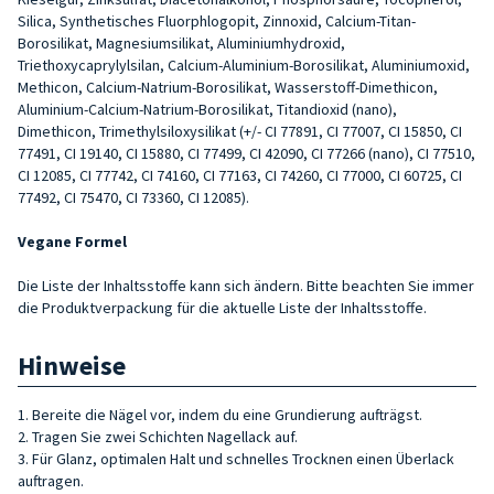
Silica, Synthetisches Fluorphlogopit, Zinnoxid, Calcium-Titan-
Borosilikat, Magnesiumsilikat, Aluminiumhydroxid,
Triethoxycaprylylsilan, Calcium-Aluminium-Borosilikat, Aluminiumoxid,
Methicon, Calcium-Natrium-Borosilikat, Wasserstoff-Dimethicon,
Aluminium-Calcium-Natrium-Borosilikat, Titandioxid (nano),
Dimethicon, Trimethylsiloxysilikat (+/- CI 77891, CI 77007, CI 15850, CI
77491, CI 19140, CI 15880, CI 77499, CI 42090, CI 77266 (nano), CI 77510,
CI 12085, CI 77742, CI 74160, CI 77163, CI 74260, CI 77000, CI 60725, CI
77492, CI 75470, CI 73360, CI 12085).
Vegane Formel
Die Liste der Inhaltsstoffe kann sich ändern. Bitte beachten Sie immer
die Produktverpackung für die aktuelle Liste der Inhaltsstoffe.
Hinweise
1. Bereite die Nägel vor, indem du eine Grundierung aufträgst.
2. Tragen Sie zwei Schichten Nagellack auf.
3. Für Glanz, optimalen Halt und schnelles Trocknen einen Überlack
auftragen.