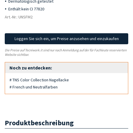
Dermatologisch getestet
Enthält kein CI 77820
Art.-Nr.: UNSFM2
Loggen Sie sich ein, um Preise anzusehen und einzukaufen
Die Preise auf Tecniwork.it sind nur nach Anmeldung auf der für Fachleute reservierten
Website sichtbar.
Noch zu entdecken:
# TNS Color Collection Nagellacke
# French und Neutralfarben
Produktbeschreibung