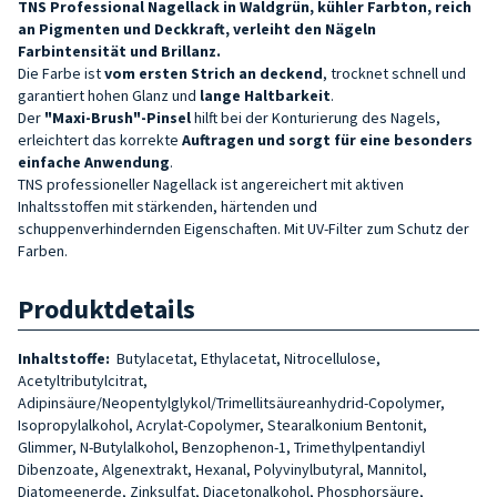
TNS Professional Nagellack in Waldgrün, kühler Farbton, reich
an Pigmenten und Deckkraft, verleiht den Nägeln
Farbintensität und Brillanz.
Die Farbe ist
vom ersten Strich an deckend
, trocknet schnell und
garantiert hohen Glanz und
lange Haltbarkeit
.
Der
"Maxi-Brush"-Pinsel
hilft bei der Konturierung des Nagels,
erleichtert das korrekte
Auftragen und sorgt für eine besonders
einfache Anwendung
.
TNS professioneller Nagellack ist angereichert mit aktiven
Inhaltsstoffen mit stärkenden, härtenden und
schuppenverhindernden Eigenschaften. Mit UV-Filter zum Schutz der
Farben.
Produktdetails
Inhaltstoffe:
Butylacetat, Ethylacetat, Nitrocellulose,
Acetyltributylcitrat,
Adipinsäure/Neopentylglykol/Trimellitsäureanhydrid-Copolymer,
Isopropylalkohol, Acrylat-Copolymer, Stearalkonium Bentonit,
Glimmer, N-Butylalkohol, Benzophenon-1, Trimethylpentandiyl
Dibenzoate, Algenextrakt, Hexanal, Polyvinylbutyral, Mannitol,
Diatomeenerde, Zinksulfat, Diacetonalkohol, Phosphorsäure,