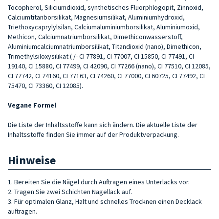
Tocopherol, Siliciumdioxid, synthetisches Fluorphlogopit, Zinnoxid,
Calciumtitanborsilikat, Magnesiumsilikat, Aluminiumhydroxid,
Triethoxycaprylylsilan, Calciumaluminiumborsilikat, Aluminiumoxid,
Methicon, Calciumnatriumborsilikat, Dimethiconwasserstoff,
Aluminiumcalciumnatriumborsilikat, Titandioxid (nano), Dimethicon,
Trimethylsiloxysilikat ( /- CI 77891, CI 77007, CI 15850, CI 77491, CI
19140, CI 15880, CI 77499, CI 42090, CI 77266 (nano), CI 77510, CI 12085,
CI 77742, CI 74160, CI 77163, CI 74260, CI 77000, CI 60725, CI 77492, CI
75470, CI 73360, CI 12085).
Vegane Formel
Die Liste der Inhaltsstoffe kann sich ändern. Die aktuelle Liste der
Inhaltsstoffe finden Sie immer auf der Produktverpackung.
Hinweise
1. Bereiten Sie die Nägel durch Auftragen eines Unterlacks vor.
2. Tragen Sie zwei Schichten Nagellack auf.
3. Für optimalen Glanz, Halt und schnelles Trocknen einen Decklack
auftragen.