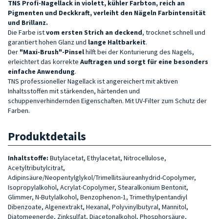
TNS Profi-Nagellack in violett, kühler Farbton, reich an
Pigmenten und Deckkraft, verleiht den Nägeln Farbintensität
und Brillanz.
Die Farbe ist
vom ersten Strich an deckend
, trocknet schnell und
garantiert hohen Glanz und
lange Haltbarkeit
.
Der
"Maxi-Brush"-Pinsel
hilft bei der Konturierung des Nagels,
erleichtert das korrekte
Auftragen und sorgt für eine besonders
einfache Anwendung
.
TNS professioneller Nagellack ist angereichert mit aktiven
Inhaltsstoffen mit stärkenden, härtenden und
schuppenverhindernden Eigenschaften. Mit UV-Filter zum Schutz der
Farben.
Produktdetails
Inhaltstoffe:
Butylacetat, Ethylacetat, Nitrocellulose,
Acetyltributylcitrat,
Adipinsäure/Neopentylglykol/Trimellitsäureanhydrid-Copolymer,
Isopropylalkohol, Acrylat-Copolymer, Stearalkonium Bentonit,
Glimmer, N-Butylalkohol, Benzophenon-1, Trimethylpentandiyl
Dibenzoate, Algenextrakt, Hexanal, Polyvinylbutyral, Mannitol,
Diatomeenerde, Zinksulfat, Diacetonalkohol, Phosphorsäure,