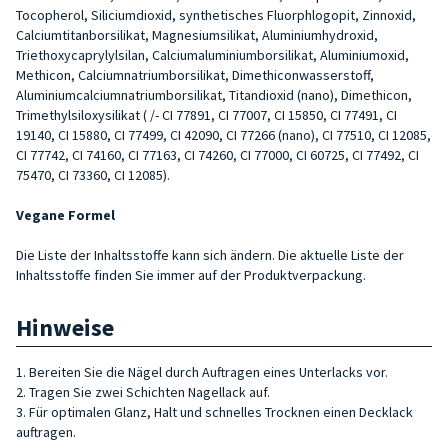
Tocopherol, Siliciumdioxid, synthetisches Fluorphlogopit, Zinnoxid,
Calciumtitanborsilikat, Magnesiumsilikat, Aluminiumhydroxid,
Triethoxycaprylylsilan, Calciumaluminiumborsilikat, Aluminiumoxid,
Methicon, Calciumnatriumborsilikat, Dimethiconwasserstoff,
Aluminiumcalciumnatriumborsilikat, Titandioxid (nano), Dimethicon,
Trimethylsiloxysilikat ( /- CI 77891, CI 77007, CI 15850, CI 77491, CI
19140, CI 15880, CI 77499, CI 42090, CI 77266 (nano), CI 77510, CI 12085,
CI 77742, CI 74160, CI 77163, CI 74260, CI 77000, CI 60725, CI 77492, CI
75470, CI 73360, CI 12085).
Vegane Formel
Die Liste der Inhaltsstoffe kann sich ändern. Die aktuelle Liste der
Inhaltsstoffe finden Sie immer auf der Produktverpackung.
Hinweise
1. Bereiten Sie die Nägel durch Auftragen eines Unterlacks vor.
2. Tragen Sie zwei Schichten Nagellack auf.
3. Für optimalen Glanz, Halt und schnelles Trocknen einen Decklack
auftragen.