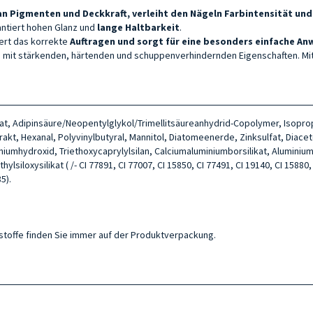
n Pigmenten und Deckkraft, verleiht den Nägeln Farbintensität und 
rantiert hohen Glanz und
lange Haltbarkeit
.
tert das korrekte
Auftragen und sorgt für eine besonders einfache A
fen mit stärkenden, härtenden und schuppenverhindernden Eigenschaften. Mit
itrat, Adipinsäure/Neopentylglykol/Trimellitsäureanhydrid-Copolymer, Isopr
akt, Hexanal, Polyvinylbutyral, Mannitol, Diatomeenerde, Zinksulfat, Diace
iniumhydroxid, Triethoxycaprylylsilan, Calciumaluminiumborsilikat, Alumini
siloxysilikat ( /- CI 77891, CI 77007, CI 15850, CI 77491, CI 19140, CI 15880, 
5).
ltsstoffe finden Sie immer auf der Produktverpackung.