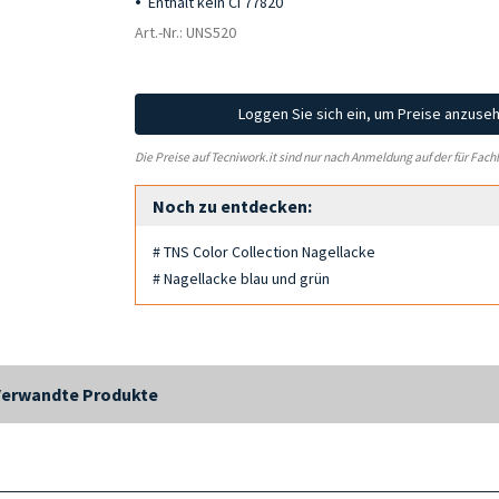
Enthält kein CI 77820
Art.-Nr.: UNS520
Loggen Sie sich ein, um Preise anzuse
Die Preise auf Tecniwork.it sind nur nach Anmeldung auf der für Fach
Noch zu entdecken:
# TNS Color Collection Nagellacke
# Nagellacke blau und grün
Verwandte Produkte