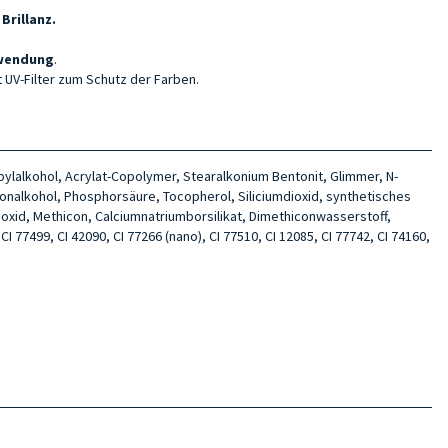
Brillanz.
nwendung
.
 UV-Filter zum Schutz der Farben.
opylalkohol, Acrylat-Copolymer, Stearalkonium Bentonit, Glimmer, N-
tonalkohol, Phosphorsäure, Tocopherol, Siliciumdioxid, synthetisches
umoxid, Methicon, Calciumnatriumborsilikat, Dimethiconwasserstoff,
CI 77499, CI 42090, CI 77266 (nano), CI 77510, CI 12085, CI 77742, CI 74160,