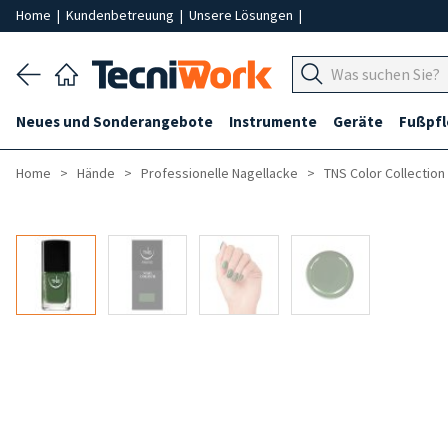
Home
|
Kundenbetreuung
|
Unsere Lösungen
|
Neues und Sonderangebote
Instrumente
Geräte
Fußpf
Home
Hände
Professionelle Nagellacke
TNS Color Collection