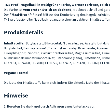
TNS Profi-Nagellack in waldgrüner Farbe, warmer Farbton, reich a
Die Farbe ist
vom ersten Strich an deckend
, trocknet schnell und ga
Der
"Maxi-Brush"-Pinsel
hilft bei der Konturierung des Nagels, erleich
TNS professioneller Nagellack ist angereichert mit aktiven Inhaltsstof
Produktdetails
Inhaltstoffe:
Butylacetat, Ethylacetat, Nitrocellulose, Acetyltributylc
Butylalkohol, Benzophenon-1, Trimethylpentandiyl Dibenzoate, Algenextr
Fluorphlogopit, Zinnoxid, Calciumtitanborsilikat, Magnesiumsilikat, Alum
Aluminiumcalciumnatriumborsilikat, Titandioxid (nano), Dimethicon, Trimethyl
CI 77163, CI 74260, CI 77000, CI 60725, CI 77492, CI 75470, CI 73360, CI 1208
Vegane Formel
Die Liste der Inhaltsstoffe kann sich ändern. Die aktuelle Liste der Inha
Hinweise
1. Bereiten Sie die Nägel durch Auftragen eines Unterlacks vor.