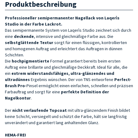
Produktbeschreibung
Professioneller semipermanenter Nagellack von Laqerìs
Studio in der Farbe Lackrot.
Das semipermanente System von Laqerìs Studio zeichnet sich durch
eine
deckende
, intensive und gleichmäßige Farbe aus. Die
selbstglättende Textur
sorgt für einen flüssigen, kontrollierten
und homogenen Auftrag und erleichtert das Auftragen in dünnen
Schichten.
Die
hochpigmentierte
Formel garantiert bereits beim ersten
Auftrag eine brillante und gleichmäßige Deckkraft. Ideal für alle, die
ein
extrem widerstandsfähiges, ultra-glänzendes und
ultradünnes
Ergebnis wünschen. Der von TNS entworfene
Perfect-
Brush Pro-
Pinsel ermöglicht einen einfachen, schnellen und präzisen
Farbauftrag und sorgt für eine
perfekte Definition der
Nagelkontur
.
Der
nicht verlaufende Topcoat
mit ultra-glänzendem Finish bildet
keine Schicht, versiegelt und schützt die Farbe, hält sie langfristig
unverändert und garantiert lang anhaltenden Glanz.
HEMA-FREI