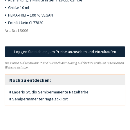
Aushärtung: 1 Minute in der TNS-LED-Lampe
Größe 10 ml
HEMA-FREI – 100 % VEGAN
Enthält kein CI 77820
Art.-Nr.: LS006
Loggen Sie sich ein, um Preise anzusehen und einzukaufen
Die Preise auf Tecniwork.it sind nur nach Anmeldung auf der für Fachleute reservierten
Website sichtbar.
Noch zu entdecken:
# Laqerìs Studio Semipermanente Nagelfarbe
# Semipermanenter Nagelack Rot