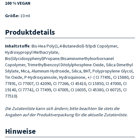
100 % VEGAN
Größe:
10 ml
Produktdetails
Inhaltstoffe
: Bis-Hea Poly(1,4-Butanediol)-9/Ipdi Copolymer,
Hydroxypropyl Methacrylate,
Bis(Glycidoxyphenyl)Propane/Bisaminomethylnorbornanel
Copolymer, Trimethylbenzoyl Ditolylphosphine Oxide, Silica Dimethyl
Silylate, Mica, Aluminum Hydroxide, Silica, BHT, Polypropylene Glycol,
Tin Oxide, P-Hydroxyanisole, Hydroquinone, +/- ( CI 77491, CI 15880, CI
77891, CI 77007, CI 42090, CI 77266, CI 45410, CI 15850, CI 47000, CI
19140, CI 77742, CI 77499, CI 47005, CI 16035, CI 45380, CI 60725, CI
77510).
Die Zutatenliste kann sich ändern; bitte beachten Sie stets die
Angaben auf der Produktverpackung für die aktuelle Zutatenliste.
Hinweise