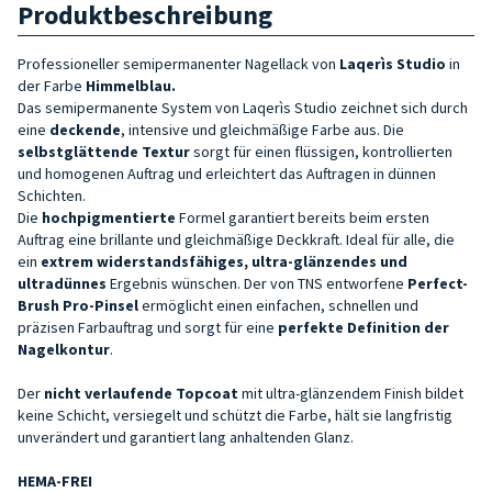
Produktbeschreibung
Professioneller semipermanenter Nagellack von
Laqerìs Studio
in
der Farbe
Himmelblau.
Das semipermanente System von Laqerìs Studio zeichnet sich durch
eine
deckende
, intensive und gleichmäßige Farbe aus. Die
selbstglättende Textur
sorgt für einen flüssigen, kontrollierten
und homogenen Auftrag und erleichtert das Auftragen in dünnen
Schichten.
Die
hochpigmentierte
Formel garantiert bereits beim ersten
Auftrag eine brillante und gleichmäßige Deckkraft. Ideal für alle, die
ein
extrem widerstandsfähiges, ultra-glänzendes und
ultradünnes
Ergebnis wünschen. Der von TNS entworfene
Perfect-
Brush Pro-
Pinsel
ermöglicht einen einfachen, schnellen und
präzisen Farbauftrag und sorgt für eine
perfekte Definition der
Nagelkontur
.
Der
nicht verlaufende Topcoat
mit ultra-glänzendem Finish bildet
keine Schicht, versiegelt und schützt die Farbe, hält sie langfristig
unverändert und garantiert lang anhaltenden Glanz.
HEMA-FREI