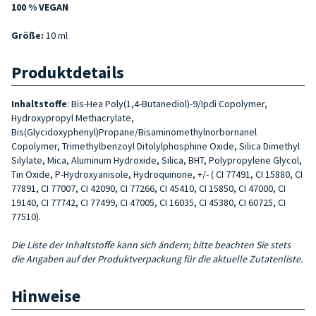
100 % VEGAN
Größe:
10 ml
Produktdetails
Inhaltstoffe
: Bis-Hea Poly(1,4-Butanediol)-9/Ipdi Copolymer,
Hydroxypropyl Methacrylate,
Bis(Glycidoxyphenyl)Propane/Bisaminomethylnorbornanel
Copolymer, Trimethylbenzoyl Ditolylphosphine Oxide, Silica Dimethyl
Silylate, Mica, Aluminum Hydroxide, Silica, BHT, Polypropylene Glycol,
Tin Oxide, P-Hydroxyanisole, Hydroquinone, +/- ( CI 77491, CI 15880, CI
77891, CI 77007, CI 42090, CI 77266, CI 45410, CI 15850, CI 47000, CI
19140, CI 77742, CI 77499, CI 47005, CI 16035, CI 45380, CI 60725, CI
77510).
Die Liste der Inhaltstoffe kann sich ändern; bitte beachten Sie stets
die Angaben auf der Produktverpackung für die aktuelle Zutatenliste.
Hinweise