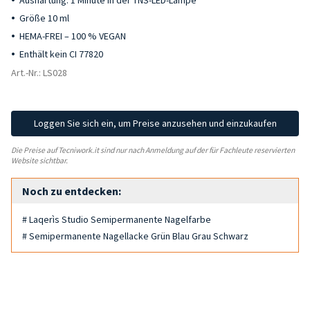
Aushärtung: 1 Minute in der TNS-LED-Lampe
Größe 10 ml
HEMA-FREI – 100 % VEGAN
Enthält kein CI 77820
Art.-Nr.: LS028
Loggen Sie sich ein, um Preise anzusehen und einzukaufen
Die Preise auf Tecniwork.it sind nur nach Anmeldung auf der für Fachleute reservierten
Website sichtbar.
Noch zu entdecken:
# Laqerìs Studio Semipermanente Nagelfarbe
# Semipermanente Nagellacke Grün Blau Grau Schwarz