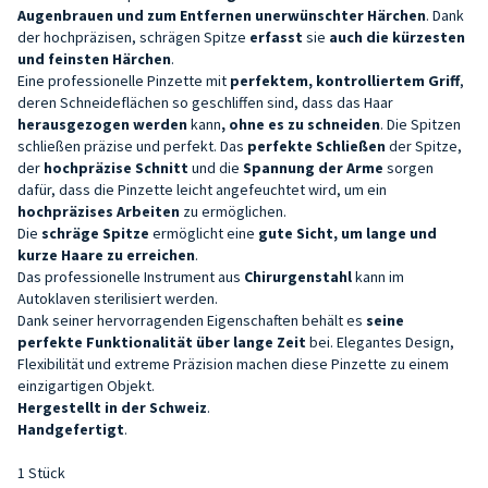
Augenbrauen und zum Entfernen unerwünschter Härchen
. Dank
der hochpräzisen, schrägen Spitze
erfasst
sie
auch die kürzesten
und feinsten Härchen
.
Eine professionelle Pinzette mit
perfektem,
kontrolliertem
Griff
,
deren Schneideflächen so geschliffen sind, dass das Haar
herausgezogen werden
kann
, ohne es zu schneiden
. Die Spitzen
schließen präzise und perfekt. Das
perfekte Schließen
der Spitze,
der
hochpräzise Schnitt
und die
Spannung der Arme
sorgen
dafür, dass die Pinzette leicht angefeuchtet wird, um ein
hochpräzises Arbeiten
zu ermöglichen.
Die
schräge Spitze
ermöglicht eine
gute Sicht, um lange und
kurze Haare zu erreichen
.
Das professionelle Instrument aus
Chirurgenstahl
kann im
Autoklaven sterilisiert werden.
Dank seiner hervorragenden Eigenschaften behält es
seine
perfekte Funktionalität über lange Zeit
bei. Elegantes Design,
Flexibilität und extreme Präzision machen diese Pinzette zu einem
einzigartigen Objekt.
Hergestellt in der Schweiz
.
Handgefertigt
.
1 Stück