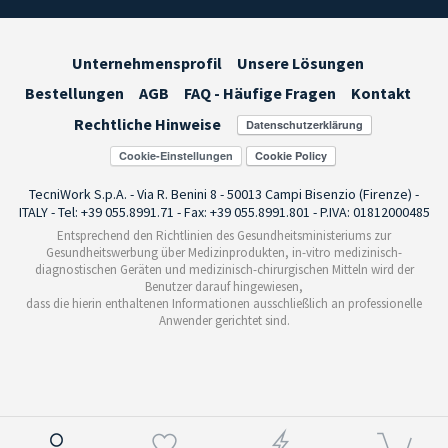
Unternehmensprofil
Unsere Lösungen
Bestellungen
AGB
FAQ - Häufige Fragen
Kontakt
Rechtliche Hinweise
Cookie-Einstellungen
TecniWork S.p.A. - Via R. Benini 8 - 50013 Campi Bisenzio (Firenze) -
ITALY - Tel: +39 055.8991.71 - Fax: +39 055.8991.801 - P.IVA: 01812000485
Entsprechend den Richtlinien des Gesundheitsministeriums zur
Gesundheitswerbung über Medizinprodukten, in-vitro medizinisch-
diagnostischen Geräten und medizinisch-chirurgischen Mitteln wird der
Benutzer darauf hingewiesen,
dass die hierin enthaltenen Informationen ausschließlich an professionelle
Anwender gerichtet sind.