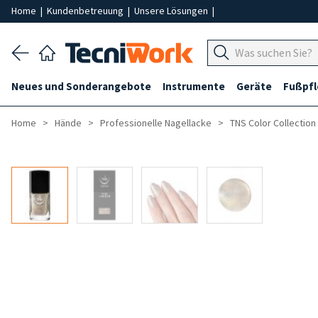
Home
|
Kundenbetreuung
|
Unsere Lösungen
|
Neues und Sonderangebote
Instrumente
Geräte
Fußpf
Home
Hände
Professionelle Nagellacke
TNS Color Collection