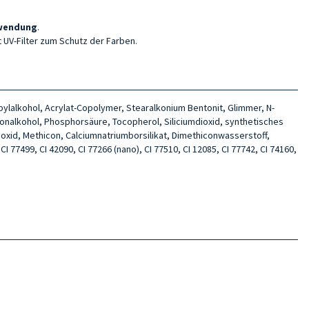
nwendung
.
 UV-Filter zum Schutz der Farben.
opylalkohol, Acrylat-Copolymer, Stearalkonium Bentonit, Glimmer, N-
tonalkohol, Phosphorsäure, Tocopherol, Siliciumdioxid, synthetisches
umoxid, Methicon, Calciumnatriumborsilikat, Dimethiconwasserstoff,
CI 77499, CI 42090, CI 77266 (nano), CI 77510, CI 12085, CI 77742, CI 74160,