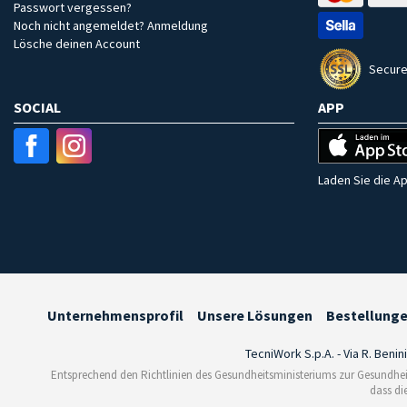
Passwort vergessen?
Noch nicht angemeldet? Anmeldung
Lösche deinen Account
Secure
SOCIAL
APP
Laden Sie die Ap
Unternehmensprofil
Unsere Lösungen
Bestellung
TecniWork S.p.A. - Via R. Benin
Entsprechend den Richtlinien des Gesundheitsministeriums zur Gesundhei
dass di