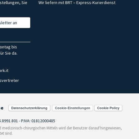
stellungen, Sie
Wir liefern mit BRT – Express-Kurierdienst
letter an
ontag bis
ür Sie da.
rk.it
svertreter
se
Cookie-Einstellungen
55.8991.801 - P.IVA: 01812000485
medizinisch-chirurgischen Mitteln wird der Benutzer darauf hingewiesen,
et sind.