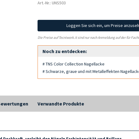
Art.-Nr.: UNS503
Loggen Sie sich ein, um Preise anzuse
Die Preise auf Tecniwork.it sind nur nach Anmeldung auf der für Fach
Noch zu entdecken:
# TNS Color Collection Nagellacke
# Schwarze, graue und mit Metalleffekten Nagellac
Bewertungen
Verwandte Produkte
d Deckkraft, verleiht den Nägeln Farbintensität und Brillanz.