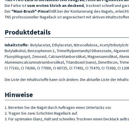
Die Farbe ist
vom ersten Strich an deckend
, trocknet schnell und ga
Der
"Maxi-Brush"-Pinsel
hilft bei der Konturierung des Nagels, erleich
TNS professioneller Nagellack ist angereichert mit aktiven Inhaltsstof
Produktdetails
Inhaltstoffe:
Butylacetat, Ethylacetat, Nitrocellulose, Acetyltributylc
Butylalkohol, Benzophenon-1, Trimethylpentandiyl Dibenzoate, Algenextr
Fluorphlogopit, Zinnoxid, Calciumtitanborsilikat, Magnesiumsilikat, Alum
Aluminiumcalciumnatriumborsilikat, Titandioxid (nano), Dimethicon, Trimethyl
CI 77163, CI 74260, CI 77000, CI 60725, CI 77492, CI 75470, CI 73360, CI 1208
Die Liste der Inhaltsstoffe kann sich ändern. Die aktuelle Liste der Inha
Hinweise
1. Bereiten Sie die Nägel durch Auftragen eines Unterlacks vor.
2. Tragen Sie zwei Schichten Nagellack auf.
3. Für optimalen Glanz, Halt und schnelles Trocknen einen Decklack auftr