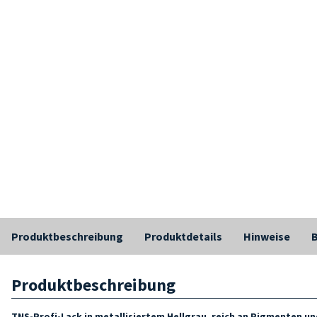
Produktbeschreibung
Produktdetails
Hinweise
Produktbeschreibung
TNS-Profi-Lack
in metallisiertem Hellgrau, reich an Pigmenten un