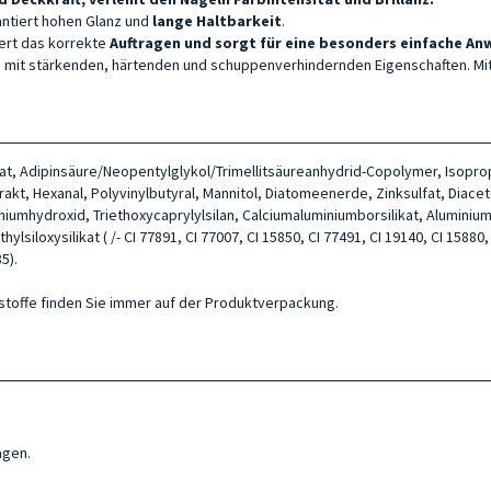
rantiert hohen Glanz und
lange Haltbarkeit
.
tert das korrekte
Auftragen und sorgt für eine besonders einfache A
fen mit stärkenden, härtenden und schuppenverhindernden Eigenschaften. Mit
itrat, Adipinsäure/Neopentylglykol/Trimellitsäureanhydrid-Copolymer, Isopr
akt, Hexanal, Polyvinylbutyral, Mannitol, Diatomeenerde, Zinksulfat, Diace
iniumhydroxid, Triethoxycaprylylsilan, Calciumaluminiumborsilikat, Alumini
siloxysilikat ( /- CI 77891, CI 77007, CI 15850, CI 77491, CI 19140, CI 15880, 
5).
ltsstoffe finden Sie immer auf der Produktverpackung.
agen.