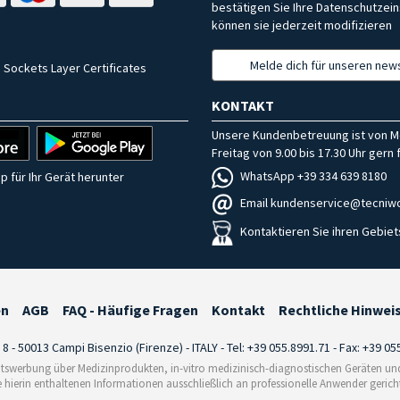
bestätigen Sie Ihre Datenschutzein
können sie jederzeit modifizieren
Melde dich für unseren news
 Sockets Layer Certificates
KONTAKT
Unsere Kundenbetreuung ist von M
Freitag von 9.00 bis 17.30 Uhr gern f
WhatsApp +39 334 639 8180
p für Ihr Gerät herunter
Email kundenservice@tecniwo
Kontaktieren Sie ihren Gebiet
en
AGB
FAQ - Häufige Fragen
Kontakt
Rechtliche Hinwei
i 8 - 50013 Campi Bisenzio (Firenze) - ITALY - Tel: +39 055.8991.71 - Fax: +39 0
tswerbung über Medizinprodukten, in-vitro medizinisch-diagnostischen Geräten und 
e hierin enthaltenen Informationen ausschließlich an professionelle Anwender gericht