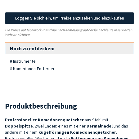
Loggen Sie sich ein, um Preise anzusehen und einzukaufen
Die Preise auf Tecniwork.it sind nur nach Anmeldung auf der für Fachleute reservierten
Website sichtbar.
Noch zu entdecken:
# Instrumente
# Komedonen-Entferner
Produktbeschreibung
Professioneller Komedonenquetscher
aus Stahl mit
Doppelspitze
. Zwei Enden: eines mit einer
D
ermalnadel
und das
andere mit einem
kugelförmigen Komedonenquetscher
.
Professionelles Werkzeug, das die
Entfernung von Komedonen