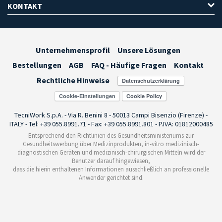
KONTAKT
Unternehmensprofil
Unsere Lösungen
Bestellungen
AGB
FAQ - Häufige Fragen
Kontakt
Rechtliche Hinweise
Cookie-Einstellungen
TecniWork S.p.A. - Via R. Benini 8 - 50013 Campi Bisenzio (Firenze) -
ITALY - Tel: +39 055.8991.71 - Fax: +39 055.8991.801 - P.IVA: 01812000485
Entsprechend den Richtlinien des Gesundheitsministeriums zur
Gesundheitswerbung über Medizinprodukten, in-vitro medizinisch-
diagnostischen Geräten und medizinisch-chirurgischen Mitteln wird der
Benutzer darauf hingewiesen,
dass die hierin enthaltenen Informationen ausschließlich an professionelle
Anwender gerichtet sind.