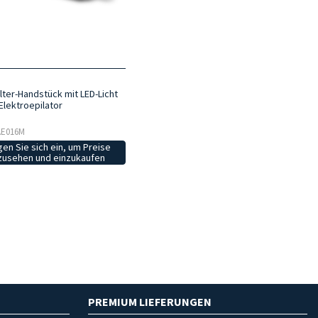
lter-Handstück mit LED-Licht
a Elektroepilator
 AE016M
en Sie sich ein, um Preise
zusehen und einzukaufen
PREMIUM LIEFERUNGEN