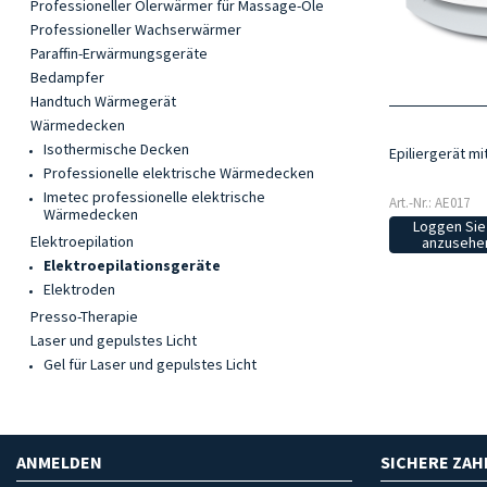
Professioneller Ölerwärmer für Massage-Öle
Professioneller Wachserwärmer
Paraffin-Erwärmungsgeräte
Bedampfer
Handtuch Wärmegerät
Wärmedecken
Isothermische Decken
Epiliergerät mit
Professionelle elektrische Wärmedecken
Imetec professionelle elektrische
Art.-Nr.: AE017
Wärmedecken
Loggen Sie 
Elektroepilation
anzusehen
Elektroepilationsgeräte
Elektroden
Presso-Therapie
Laser und gepulstes Licht
Gel für Laser und gepulstes Licht
ANMELDEN
SICHERE ZA