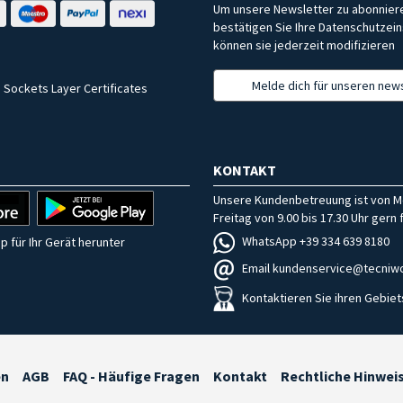
Um unsere Newsletter zu abonniere
bestätigen Sie Ihre Datenschutzein
können sie jederzeit modifizieren
Melde dich für unseren news
 Sockets Layer Certificates
KONTAKT
Unsere Kundenbetreuung ist von M
Freitag von 9.00 bis 17.30 Uhr gern f
WhatsApp +39 334 639 8180
p für Ihr Gerät herunter
Email kundenservice@tecniwo
Kontaktieren Sie ihren Gebiet
en
AGB
FAQ - Häufige Fragen
Kontakt
Rechtliche Hinwei