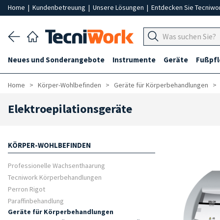
Home
|
Kundenbetreuung
|
Unsere Lösungen
|
Entdecken Sie Tecniwo
Neues und Sonderangebote
Instrumente
Geräte
Fußpf
Home
Körper-Wohlbefinden
Geräte für Körperbehandlungen
Elektroepilationsgeräte
KÖRPER-WOHLBEFINDEN
Professionelle Wachsenthaarung
Tecniwork Körperbehandlungen
Perron Rigot
Paraffinbehandlung
Geräte für Körperbehandlungen