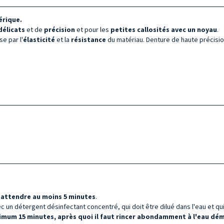
érique.
délicats
et de
précision
et pour les
petites callosités avec un noyau
.
se par l'
élasticité
et la
résistance
du matériau. Denture de haute précisio
t
attendre au moins 5 minutes
.
 un détergent désinfectant concentré, qui doit être dilué dans l'eau et qui 
imum 15 minutes, après quoi il faut rincer abondamment à l'eau démi