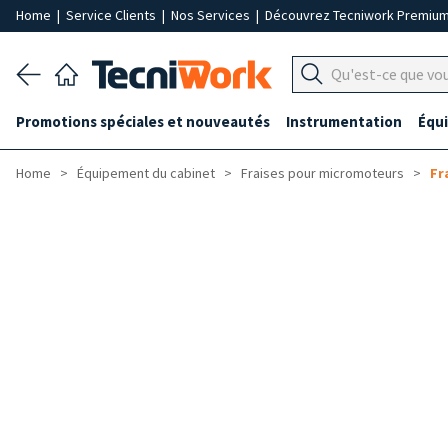
Home
|
Service Clients
|
Nos Services
|
Découvrez Tecniwork Premiu
Promotions spéciales et nouveautés
Instrumentation
Équ
Home
Équipement du cabinet
Fraises pour micromoteurs
Fr