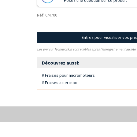
Posez une question sur ce produit
Réf: CM700
Entrez pour visualiser vos pri
Les prix sur Tecniwork.it sont visibles après l'enregistrement au site
Découvrez aussi:
# Fraises pour micromoteurs
# Fraises acier inox