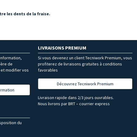
e les dents de la fraise.
LIVRAISONS PREMIUM
’information,
Si vous devenez un client Tecniwork Premium, vous
ière de
profiterez de livraisons gratuites à conditions
et modifier vos
favorables
Découvrez Tecniwork Premium
formation
Livraison rapide dans 2/3 jours ouvrables.
Nous livrons par BRT – courrier express
isposition du