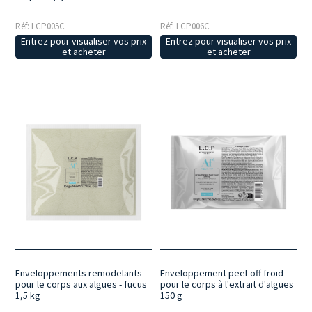
Réf: LCP005C
Réf: LCP006C
Entrez pour visualiser vos prix
Entrez pour visualiser vos prix
et acheter
et acheter
Enveloppements remodelants
Enveloppement peel-off froid
pour le corps aux algues - fucus
pour le corps à l'extrait d'algues
1,5 kg
150 g