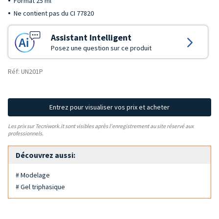
Format 25 ml
Ne contient pas du CI 77820
Assistant Intelligent
Posez une question sur ce produit
Réf: UN201P
Entrez pour visualiser vos prix et acheter
Les prix sur Tecniwork.it sont visibles après l'enregistrement au site réservé aux
professionnels.
Découvrez aussi:
# Modelage
# Gel triphasique