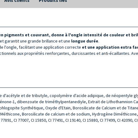
en pigments et couvrant, donne à l'ongle intensité de couleur et bri
 et garantit une grande brillance et une
longue durée
.
e l'ongle, facilitant une application correcte
et une application extra fac
tionnels aux propriétés renforçantes, durcissantes et anti-écaillantes. Avec
te d'acétyle et de tributyle, copolymère d'acide adipique, de néopentyle gl
énone-1, dibenzoate de triméthylpentanediyle, Extrait de Lithothamnion Cal
rphlogopite Synthétique, Oxyde d'Etain, Borosilicate de Calcium et de Tita
e, Méthicone, Borosilicate de calcium et de sodium, Hydrogène Diméthicone,
 77891, CI 77007, CI 15850, CI 77491, CI 19140, CI 15880, CI 77499, CI 42090, CI