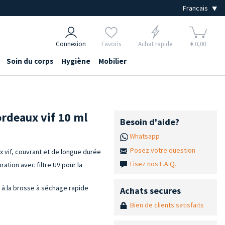
Connexion
Favoris
Achat rapide
€ 0,00
Soin du corps
Hygiène
Mobilier
ordeaux vif 10 ml
Besoin d'aide?
Whatsapp
Posez votre question
 vif, couvrant et de longue durée
Lisez nos F.A.Q.
ation avec filtre UV pour la
t à la brosse à séchage rapide
Achats secures
Bien de clients satisfaits