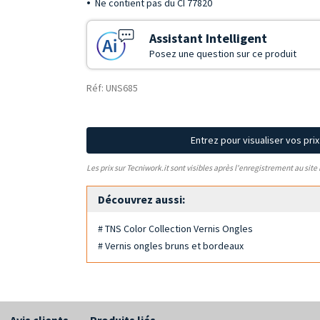
Ne contient pas du CI 77820
Assistant Intelligent
Posez une question sur ce produit
Réf: UNS685
Entrez pour visualiser vos pri
Les prix sur Tecniwork.it sont visibles après l'enregistrement au site
Découvrez aussi:
# TNS Color Collection Vernis Ongles
# Vernis ongles bruns et bordeaux
Avis clients
Produits liés