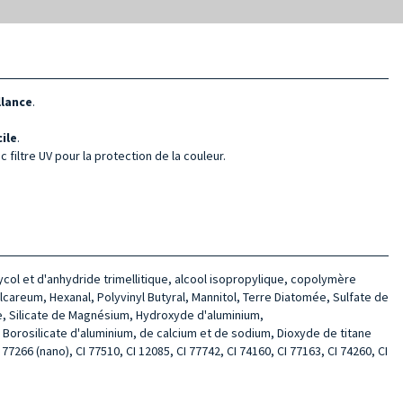
llance
.
ile
.
 filtre UV pour la protection de la couleur.
ycol et d'anhydride trimellitique, alcool isopropylique, copolymère
careum, Hexanal, Polyvinyl Butyral, Mannitol, Terre Diatomée, Sulfate de
ne, Silicate de Magnésium, Hydroxyde d'aluminium,
 Borosilicate d'aluminium, de calcium et de sodium, Dioxyde de titane
 77266 (nano), CI 77510, CI 12085, CI 77742, CI 74160, CI 77163, CI 74260, CI