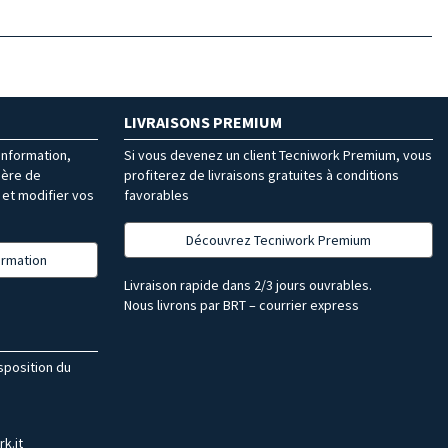
LIVRAISONS PREMIUM
’information,
Si vous devenez un client Tecniwork Premium, vous
ière de
profiterez de livraisons gratuites à conditions
et modifier vos
favorables
Découvrez Tecniwork Premium
formation
Livraison rapide dans 2/3 jours ouvrables.
Nous livrons par BRT – courrier express
isposition du
k.it