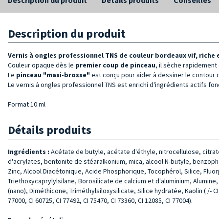
Description du produit
Vernis à ongles professionnel TNS de couleur bordeaux vif, riche 
Couleur opaque dès le
premier coup de pinceau
, il sèche rapidement
Le
pinceau "maxi-brosse"
est conçu pour aider à dessiner le contour d
Le vernis à ongles professionnel TNS est enrichi d'ingrédients actifs fonc
Format 10 ml
Détails produits
Ingrédients :
Acétate de butyle, acétate d'éthyle, nitrocellulose, citra
d'acrylates, bentonite de stéaralkonium, mica, alcool N-butyle, benzoph
Zinc, Alcool Diacétonique, Acide Phosphorique, Tocophérol, Silice, Fluo
Triethoxycaprylylsilane, Borosilicate de calcium et d'aluminium, Alumin
(nano), Diméthicone, Triméthylsiloxysilicate, Silice hydratée, Kaolin ( /- CI
77000, CI 60725, CI 77492, CI 75470, CI 73360, CI 12085, CI 77004).