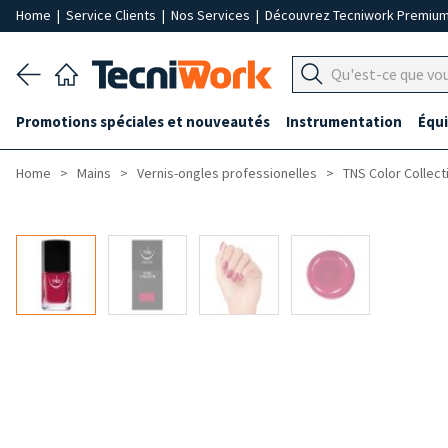
Home
|
Service Clients
|
Nos Services
|
Découvrez Tecniwork Premiu
Promotions spéciales et nouveautés
Instrumentation
Équ
Home
Mains
Vernis-ongles professionelles
TNS Color Collect