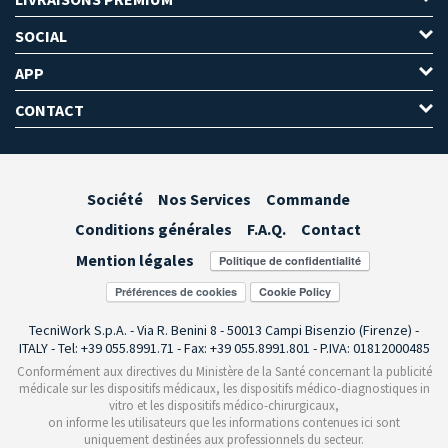
SOCIAL
APP
CONTACT
Société
Nos Services
Commande
Conditions générales
F.A.Q.
Contact
Mention légales
Préférences de cookies
TecniWork S.p.A. - Via R. Benini 8 - 50013 Campi Bisenzio (Firenze) -
ITALY - Tel: +39 055.8991.71 - Fax: +39 055.8991.801 - P.IVA: 01812000485
Conformément aux directives du Ministère de la Santé concernant la publicité
médicale sur les dispositifs médicaux, les dispositifs médico-diagnostiques in
vitro et les dispositifs médico-chirurgicaux,
on informe les utilisateurs que les informations contenues ici sont
uniquement destinées aux professionnels du secteur.