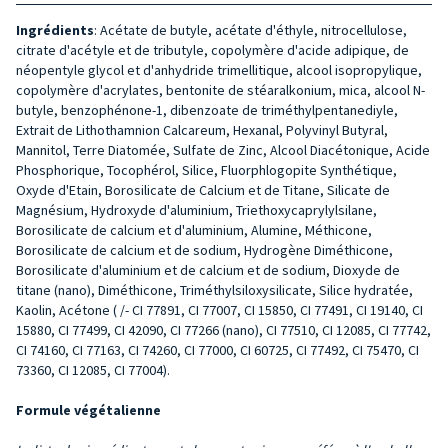
Ingrédients
: Acétate de butyle, acétate d'éthyle, nitrocellulose,
citrate d'acétyle et de tributyle, copolymère d'acide adipique, de
néopentyle glycol et d'anhydride trimellitique, alcool isopropylique,
copolymère d'acrylates, bentonite de stéaralkonium, mica, alcool N-
butyle, benzophénone-1, dibenzoate de triméthylpentanediyle,
Extrait de Lithothamnion Calcareum, Hexanal, Polyvinyl Butyral,
Mannitol, Terre Diatomée, Sulfate de Zinc, Alcool Diacétonique, Acide
Phosphorique, Tocophérol, Silice, Fluorphlogopite Synthétique,
Oxyde d'Etain, Borosilicate de Calcium et de Titane, Silicate de
Magnésium, Hydroxyde d'aluminium, Triethoxycaprylylsilane,
Borosilicate de calcium et d'aluminium, Alumine, Méthicone,
Borosilicate de calcium et de sodium, Hydrogène Diméthicone,
Borosilicate d'aluminium et de calcium et de sodium, Dioxyde de
titane (nano), Diméthicone, Triméthylsiloxysilicate, Silice hydratée,
Kaolin, Acétone ( /- CI 77891, CI 77007, CI 15850, CI 77491, CI 19140, CI
15880, CI 77499, CI 42090, CI 77266 (nano), CI 77510, CI 12085, CI 77742,
CI 74160, CI 77163, CI 74260, CI 77000, CI 60725, CI 77492, CI 75470, CI
73360, CI 12085, CI 77004).
Formule végétalienne