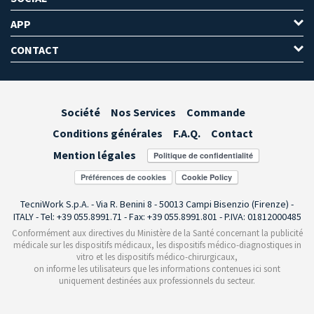
APP
CONTACT
Société
Nos Services
Commande
Conditions générales
F.A.Q.
Contact
Mention légales
Préférences de cookies
TecniWork S.p.A. - Via R. Benini 8 - 50013 Campi Bisenzio (Firenze) -
ITALY - Tel: +39 055.8991.71 - Fax: +39 055.8991.801 - P.IVA: 01812000485
Conformément aux directives du Ministère de la Santé concernant la publicité
médicale sur les dispositifs médicaux, les dispositifs médico-diagnostiques in
vitro et les dispositifs médico-chirurgicaux,
on informe les utilisateurs que les informations contenues ici sont
uniquement destinées aux professionnels du secteur.