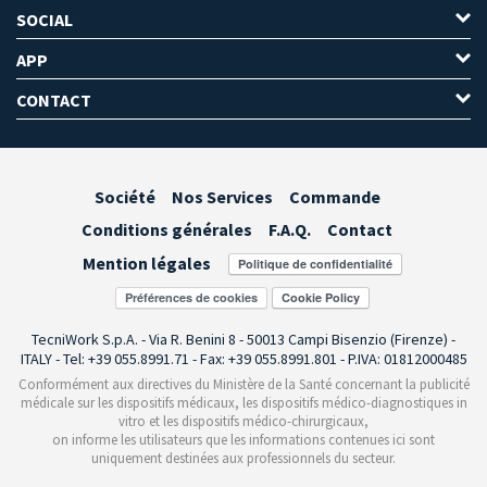
SOCIAL
APP
CONTACT
Société
Nos Services
Commande
Conditions générales
F.A.Q.
Contact
Mention légales
Préférences de cookies
TecniWork S.p.A. - Via R. Benini 8 - 50013 Campi Bisenzio (Firenze) -
ITALY - Tel: +39 055.8991.71 - Fax: +39 055.8991.801 - P.IVA: 01812000485
Conformément aux directives du Ministère de la Santé concernant la publicité
médicale sur les dispositifs médicaux, les dispositifs médico-diagnostiques in
vitro et les dispositifs médico-chirurgicaux,
on informe les utilisateurs que les informations contenues ici sont
uniquement destinées aux professionnels du secteur.