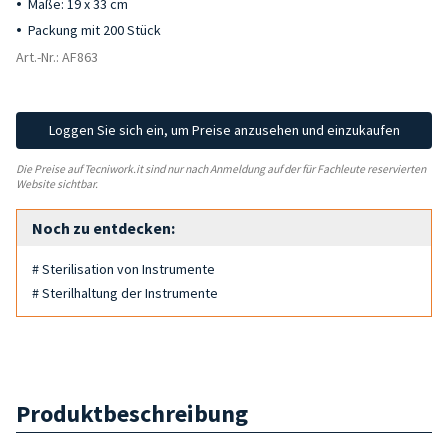
Maße: 19 x 33 cm
Packung mit 200 Stück
Art.-Nr.: AF863
Loggen Sie sich ein, um Preise anzusehen und einzukaufen
Die Preise auf Tecniwork.it sind nur nach Anmeldung auf der für Fachleute reservierten
Website sichtbar.
Noch zu entdecken:
# Sterilisation von Instrumente
# Sterilhaltung der Instrumente
Produktbeschreibung