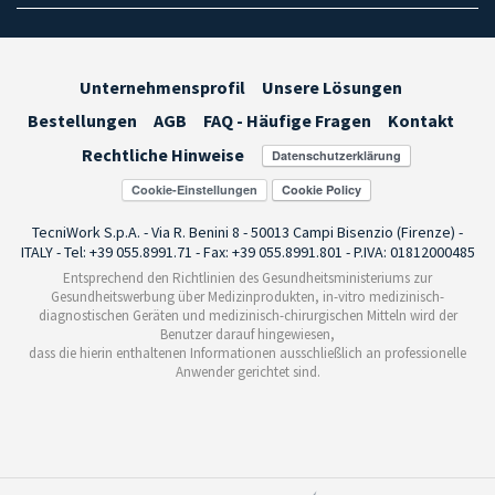
Unternehmensprofil
Unsere Lösungen
Bestellungen
AGB
FAQ - Häufige Fragen
Kontakt
Rechtliche Hinweise
Cookie-Einstellungen
TecniWork S.p.A. - Via R. Benini 8 - 50013 Campi Bisenzio (Firenze) -
ITALY - Tel: +39 055.8991.71 - Fax: +39 055.8991.801 - P.IVA: 01812000485
Entsprechend den Richtlinien des Gesundheitsministeriums zur
Gesundheitswerbung über Medizinprodukten, in-vitro medizinisch-
diagnostischen Geräten und medizinisch-chirurgischen Mitteln wird der
Benutzer darauf hingewiesen,
dass die hierin enthaltenen Informationen ausschließlich an professionelle
Anwender gerichtet sind.